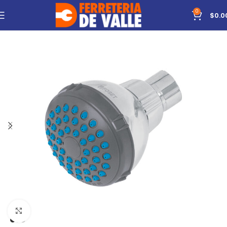
0
$
0.0
Click to enlarge