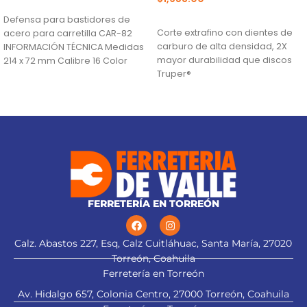
AÑADIR AL CARRITO
AÑADIR AL CARRITO
Defensa para bastidores de
Corte extrafino con dientes de
acero para carretilla CAR-82
carburo de alta densidad, 2X
INFORMACIÓN TÉCNICA Medidas
mayor durabilidad que discos
214 x 72 mm Calibre 16 Color
Truper®
Negro País
Ranuras antivibración para
mayor estabilidad, que
proporciona mejor acabado
(TCG) Triple Chip Grind: Dentado
alternado de forma plana y
trapezoidal para cortes limpios
FERRETERÍA EN TORREÓN
Calz. Abastos 227, Esq, Calz Cuitláhuac, Santa María, 27020
Torreón, Coahuila
Ferretería en Torreón
Av. Hidalgo 657, Colonia Centro, 27000 Torreón, Coahuila