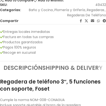
Add to compare
Add to wishlist
SKU:
49432
Categorías:
Baño y Cocina
,
Plomería y Grifería
,
Regaderas
,
Regaderas De Teléfono
Compartir
Entregas locales inmediatas
Factura en todas tus compras
Productos garantizados
Pagos 100% seguros
Recoge en sucursal
DESCRIPCIÓN
SHIPPING & DELIVERY
Regadera de teléfono 3″, 5 funciones
con soporte, Foset
Cumple la norma NOM-008-CONAGUA
Incluye soporte ajustable al brazo de la regadera