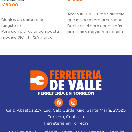
$
189.00
AÑADIR AL CARRITO
AÑADIR AL CARRITO
Acero 103Cr3, 3X más durable
Dientes de carburo de
que las de acero al carbono
tungsteno
Doble bisel para cortes más
Para sierra circular compacta
precisos y mayor resistencia
modelo SICI-4-1/2A marca
Para navajas NV-7X, NM-6, NM-
Truper®
6P, NM-6S y NV-6X
FERRETERÍA EN TORREÓN
Calz. Abastos 227, Esq, Calz Cuitláhuac, Santa María, 27020
Torreón, Coahuila
Ferretería en Torreón