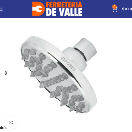
0
$
0.0
Click to enlarge