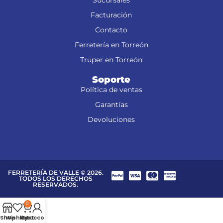
Facturación
Contacto
Ferretería en Torreón
Truper en Torreón
Soporte
Política de ventas
Garantías
Devoluciones
FERRETERÍA DE VALLE © 2026.
TODOS LOS DERECHOS
RESERVADOS.
0
Shop
Wishlist
My account
Cart