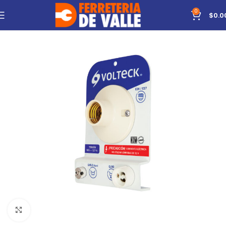
0
$
0.0
Click to enlarge