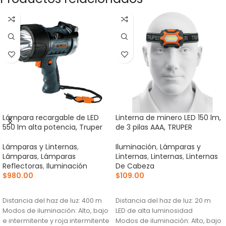
Lámpara recargable de LED
Linterna de minero LED 150 lm,
550 lm alta potencia, Truper
de 3 pilas AAA, TRUPER
Lámparas y Linternas
,
Iluminación
,
Lámparas y
Lámparas
,
Lámparas
Linternas
,
Linternas
,
Linternas
Reflectoras
,
Iluminación
De Cabeza
$
980.00
$
109.00
AÑADIR AL CARRITO
AÑADIR AL CARRITO
Distancia del haz de luz: 400 m
Distancia del haz de luz: 20 m
Modos de iluminación: Alto, bajo
LED de alta luminosidad
e intermitente y roja intermitente
Modos de iluminación: Alto, bajo