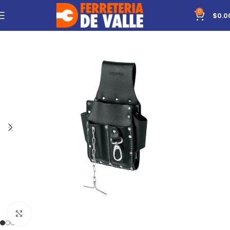
0
$
0.0
Click to enlarge