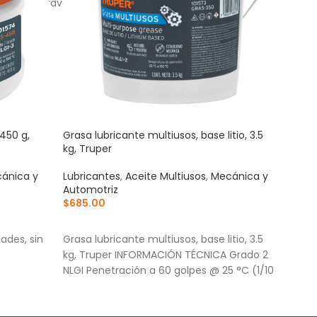
egura a través de las mejores y más seguras
450 g,
Grasa lubricante multiusos, base litio, 3.5
Lubr
kg, Truper
Trup
ánica y
Lubricantes
,
Aceite Multiusos
,
Mecánica y
Lubr
Automotriz
Auto
$
685.00
$
102
AÑADIR AL CARRITO
AÑ
ades, sin
Grasa lubricante multiusos, base litio, 3.5
Prot
kg, Truper INFORMACIÓN TÉCNICA Grado 2
Cont
NLGI Penetración a 60 golpes @ 25 °C (1/10
Buen
mec
 y