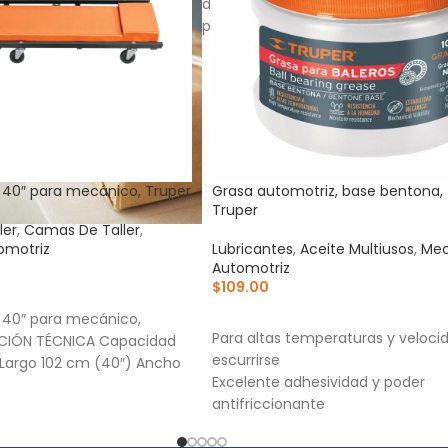
de elección de forma completa y s
paqueterías del país.
40″ para mecánico, Truper
Grasa automotriz, base bentona, 
Truper
ler
,
Camas De Taller
,
omotriz
Lubricantes
,
Aceite Multiusos
,
Mec
Automotriz
$
109.00
RRITO
AÑADIR AL CARRITO
40″ para mecánico,
Para altas temperaturas y velocid
CIÓN TÉCNICA Capacidad
escurrirse
 Largo 102 cm (40″) Ancho
Excelente adhesividad y poder
antifriccionante
Alta resistencia al agua, corrosión