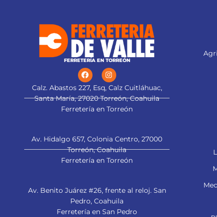
Agri
FERRETERÍA EN TORREÓN
Calz. Abastos 227, Esq, Calz Cuitláhuac,
Santa María, 27020 Torreón, Coahuila
Ferretería en Torreón
Av. Hidalgo 657, Colonia Centro, 27000
Torreón, Coahuila
L
Ferretería en Torreón
M
Mec
Av. Benito Juárez #26, frente al reloj. San
Pedro, Coahuila
Ferretería en San Pedro