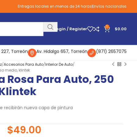
Entregas locales en menos de 24 horas
Envíos nacionales
0
Login / Register
$
0.00
 227, Torreón
Av. Hidalgo 657, Torreón
(871) 2657075
z
Accesorios Para Auto
Interior De Auto
so medio, klintek
ta Rosa Para Auto, 250
Klintek
 recibirán nueva capa de pintura
$
49.00