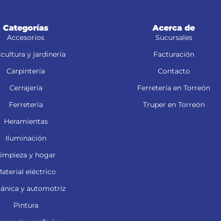
herrumbre
Categorías
Acerca de
Accesorios
Sucursales
cultura y jardinería
Facturación
Carpintería
Contacto
Cerrajería
Ferretería en Torreón
Ferretería
Truper en Torreón
Heramientas
Iluminación
impieza y hogar
aterial eléctrico
ánica y automotriz
Pintura