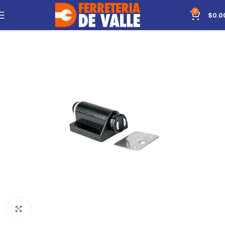
0
$
0.0
Click to enlarge