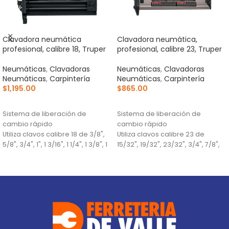
Clavadora neumática
Clavadora neumática,
profesional, calibre 18, Truper
profesional, calibre 23, Truper
Neumáticas
,
Clavadoras
Neumáticas
,
Clavadoras
Neumáticas
,
Carpintería
Neumáticas
,
Carpintería
$
1,195.00
$
865.00
AÑADIR AL CARRITO
AÑADIR AL CARRITO
Sistema de liberación de
Sistema de liberación de
cambio rápido
cambio rápido
Utiliza clavos calibre 18 de 3/8",
Utiliza clavos calibre 23 de
5/8", 3/4", 1", 1 3/16", 1 1/4", 1 3/8", 1
15/32", 19/32", 23/32", 3/4", 7/8",
5/8", 1 3/4" y 2"
1", 1 3/16"
Presión de trabajo 75 - 110 psi
Presión de trabajo 75 - 110 psi