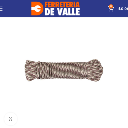
0
$
0.0
Click to enlarge