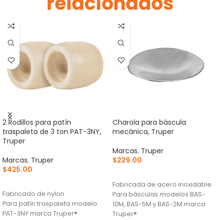
relacionados
2 Rodillos para patín
Charola para báscula
traspaleta de 3 ton PAT-3NY,
mecánica, Truper
Truper
Marcas
,
Truper
Marcas
,
Truper
$
229.00
$
425.00
AÑADIR AL CARRITO
AÑADIR AL CARRITO
Fabricada de acero inoxidable
Fabricado de nylon
Para básculas modelos BAS-
Para patín traspaleta modelo
10M, BAS-5M y BAS-2M marca
PAT-3NY marca Truper®
Truper®