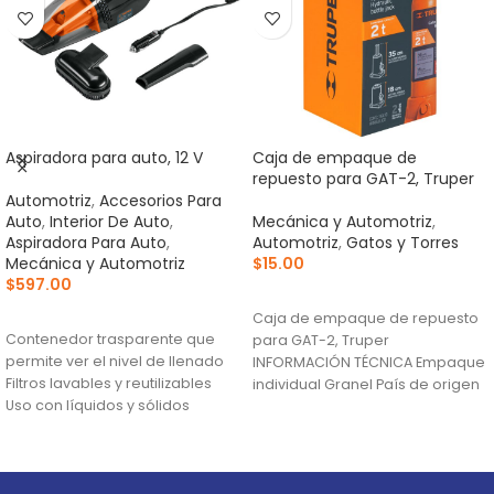
Aspiradora para auto, 12 V
Caja de empaque de
repuesto para GAT-2, Truper
Automotriz
,
Accesorios Para
Auto
,
Interior De Auto
,
Mecánica y Automotriz
,
Aspiradora Para Auto
,
Automotriz
,
Gatos y Torres
Mecánica y Automotriz
$
15.00
$
597.00
AÑADIR AL CARRITO
AÑADIR AL CARRITO
Caja de empaque de repuesto
Contenedor trasparente que
para GAT-2, Truper
permite ver el nivel de llenado
INFORMACIÓN TÉCNICA Empaque
Filtros lavables y reutilizables
individual Granel País de origen
Uso con líquidos y sólidos
Fabricado en México bajo