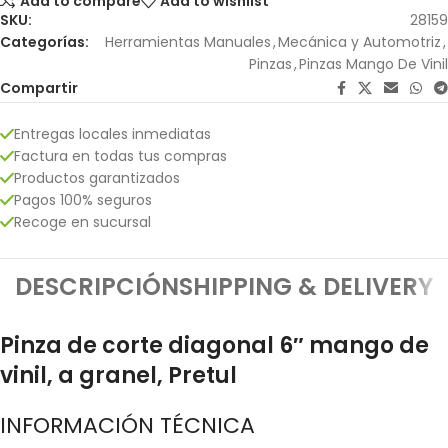
Add to compare
Add to wishlist
SKU:
28159
Categorías:
Herramientas Manuales
,
Mecánica y Automotriz
,
Pinzas
,
Pinzas Mango De Vinil
Compartir
Entregas locales inmediatas
Factura en todas tus compras
Productos garantizados
Pagos 100% seguros
Recoge en sucursal
DESCRIPCIÓN
SHIPPING & DELIVERY
Pinza de corte diagonal 6″ mango de
vinil, a granel, Pretul
INFORMACIÓN TÉCNICA