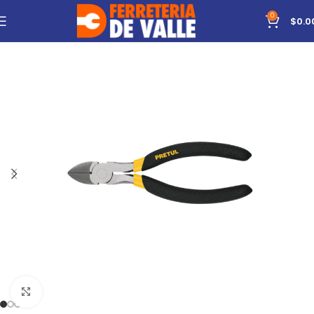
0
$
0.0
Click to enlarge