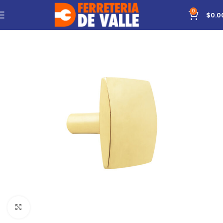
0
$
0.0
Click to enlarge