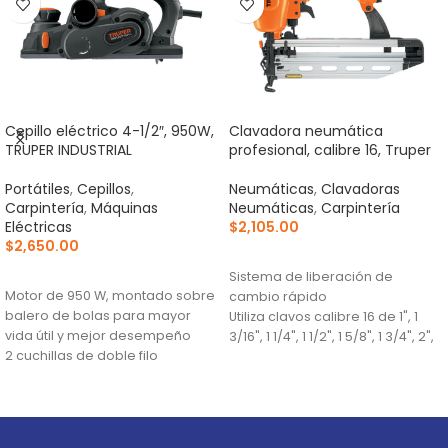
Cepillo eléctrico 4-1/2″, 950W,
Clavadora neumática
TRUPER INDUSTRIAL
profesional, calibre 16, Truper
Portátiles
,
Cepillos
,
Neumáticas
,
Clavadoras
Carpintería
,
Máquinas
Neumáticas
,
Carpintería
Eléctricas
$
2,105.00
$
2,650.00
AÑADIR AL CARRITO
AÑADIR AL CARRITO
Sistema de liberación de
Motor de 950 W, montado sobre
cambio rápido
balero de bolas para mayor
Utiliza clavos calibre 16 de 1", 1
vida útil y mejor desempeño
3/16", 1 1/4", 1 1/2", 1 5/8", 1 3/4", 2",
2 cuchillas de doble filo
2 1/2"
fabricadas en carburo de
Presión de trabajo 75 - 110 psi
tungsteno, 2X mayor vida útil
que las de acero alta velocidad
Ajuste de profundidad de