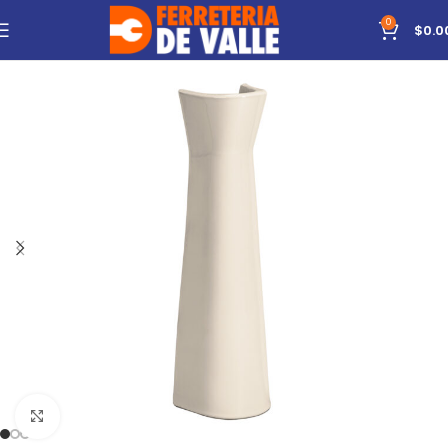
0
$
0.0
Click to enlarge