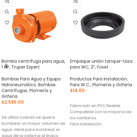
Bomba centrífuga para agua,
Empaque unión tanque-taza
1 HP, Truper Expert
para WC, 2″, Foset
Bombas Para Agua y Equipo
Productos Para Instalación
,
Hidroneumático
,
Bombas
Para W.C.
,
Plomería y Grifería
Centrífugas
,
Plomería y
$
14.00
Grifería
AÑADIR AL CARRITO
$
2,595.00
Fabricado en PVC flexible
AÑADIR AL CARRITO
Compatible con la mayoría de
Se utiliza cuando se quiere
los sanitarios
bombear un mayor volumen de
Fácil instalación
agua. Ideal para bombear el
agua de la cisterna al tinaco