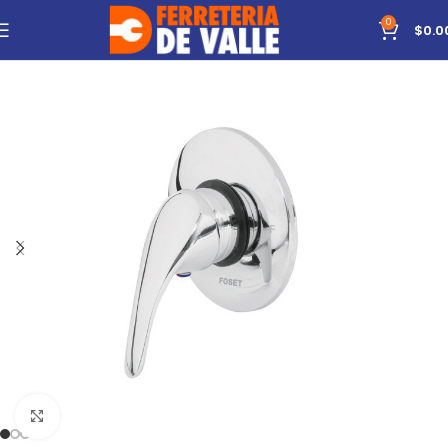
0
$
0.0
Click to enlarge