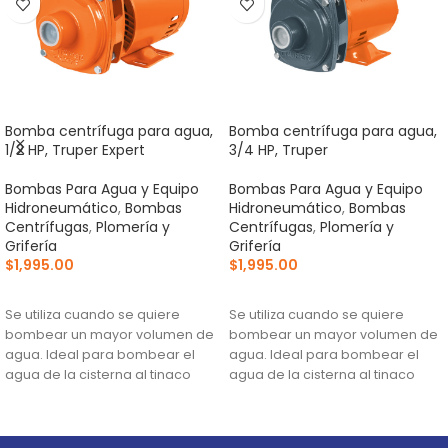
Bomba centrífuga para agua,
Bomba centrífuga para agua,
1/2 HP, Truper Expert
3/4 HP, Truper
Bombas Para Agua y Equipo
Bombas Para Agua y Equipo
Hidroneumático
,
Bombas
Hidroneumático
,
Bombas
Centrífugas
,
Plomería y
Centrífugas
,
Plomería y
Grifería
Grifería
$
1,995.00
$
1,995.00
AÑADIR AL CARRITO
AÑADIR AL CARRITO
Se utiliza cuando se quiere
Se utiliza cuando se quiere
bombear un mayor volumen de
bombear un mayor volumen de
agua. Ideal para bombear el
agua. Ideal para bombear el
agua de la cisterna al tinaco
agua de la cisterna al tinaco
Altura máxima:
24 m
Altura máxima:
23 m
Flujo máximo:
148 L/min
Flujo máximo:
146 L/min