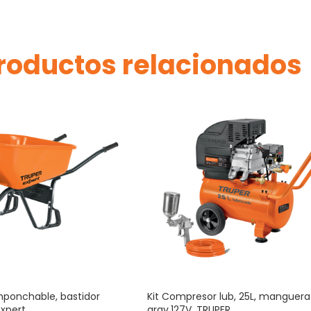
roductos relacionados
Imponchable, bastidor
Kit Compresor lub, 25L, manguera 
Expert
grav,127V, TRUPER