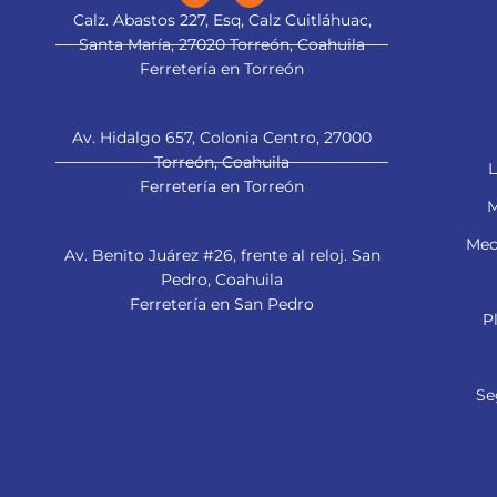
Calz. Abastos 227, Esq, Calz Cuitláhuac,
Santa María, 27020 Torreón, Coahuila
Ferretería en Torreón
Av. Hidalgo 657, Colonia Centro, 27000
Torreón, Coahuila
L
Ferretería en Torreón
M
Mec
Av. Benito Juárez #26, frente al reloj. San
Pedro, Coahuila
Ferretería en San Pedro
P
Se