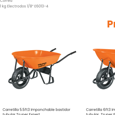
Correa
1 kg Electrodos 1/8″ E6013-4
P
Carretilla 5.5ft3 Imponchable bastidor
Carretilla 6ft3 
tubular,Truper Expert
tubular, Truper 