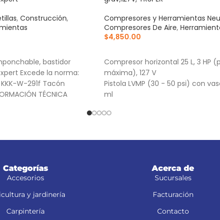
tillas
,
Construcción
,
Compresores y Herramientas Ne
amientas
Compresores De Aire
,
Herramient
$
4,850.00
RRITO
AÑADIR AL CARRITO
Imponchable, bastidor
Compresor horizontal 25 L, 3 HP (
Expert Excede la norma:
máxima), 127 V
l: KKK-W-291f Tacón
Pistola LVMP (30 - 50 psi) con va
INFORMACIÓN TÉCNICA
ml
dos / Líquidos)
Manguera de PVC 5 m, conexiones
Categorías
Acerca de
Accesorios
Sucursales
cultura y jardinería
Facturación
Carpintería
Contacto