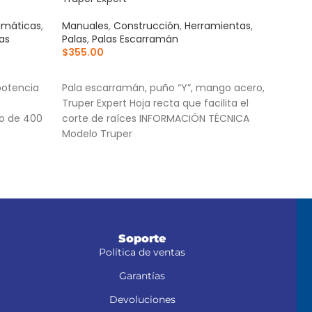
umáticas
,
Manuales
,
Construcción
,
Herramientas
,
Manu
as
Palas
,
Palas Escarramán
Serr
$
355.00
$
27
AÑADIR AL CARRITO
AÑ
potencia
Pala escarramán, puño “Y”, mango acero,
Hoja
Truper Expert Hoja recta que facilita el
cont
so de 400
corte de raíces INFORMACIÓN TÉCNICA
al d
Modelo Truper
Dient
 1/4" NPT
más 
come
Mang
Soporte
Política de ventas
Garantías
Devoluciones