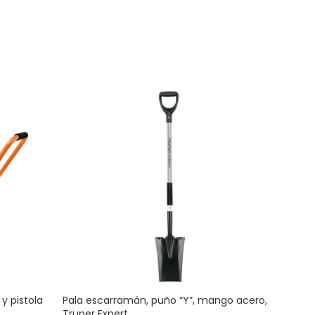
y pistola
Pala escarramán, puño “Y”, mango acero,
Serr
Truper Expert
mang