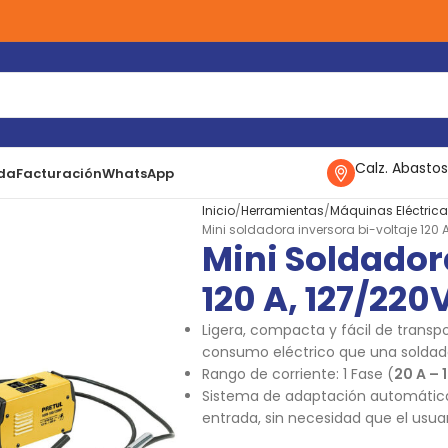
Calz. Abastos
da
Facturación
WhatsApp
Inicio
Herramientas
Máquinas Eléctric
Mini soldadora inversora bi-voltaje 120 A,
Mini Soldador
120 A, 127/220V
Ligera, compacta y fácil de transp
consumo eléctrico que una soldad
Rango de corriente: 1 Fase (
20 A – 
Sistema de adaptación automática 
entrada, sin necesidad que el usu