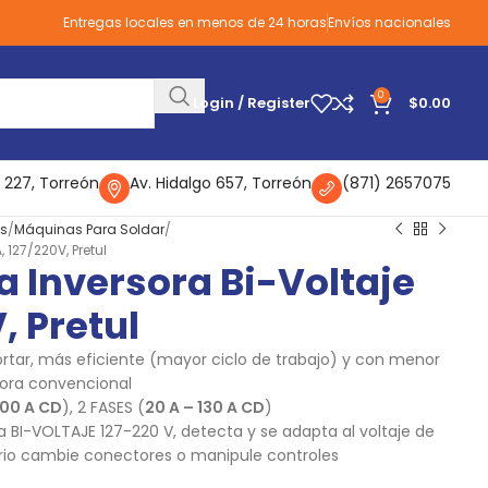
Entregas locales en menos de 24 horas
Envíos nacionales
0
Login / Register
$
0.00
 227, Torreón
Av. Hidalgo 657, Torreón
(871) 2657075
as
Máquinas Para Soldar
 127/220V, Pretul
a Inversora Bi-Voltaje
, Pretul
ortar, más eficiente (mayor ciclo de trabajo) y con menor
ora convencional
100 A CD
), 2 FASES (
20 A – 130 A CD
)
BI-VOLTAJE 127-220 V, detecta y se adapta al voltaje de
ario cambie conectores o manipule controles