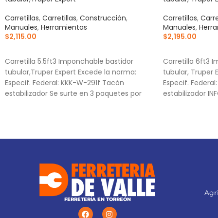
Carretillas
,
Carretillas
,
Construcción
,
Carretillas
,
Carre
Manuales
,
Herramientas
Manuales
,
Herr
$
2,115.00
$
2,195.00
AÑADIR AL CARRITO
AÑADIR AL CA
Carretilla 5.5ft3 Imponchable bastidor
Carretilla 6ft3 
tubular,Truper Expert Excede la norma:
tubular, Truper 
Especif. Federal: KKK-W-291f Tacón
Especif. Federa
estabilizador Se surte en 3 paquetes por
estabilizador 
Capacidad (Sóli
Agri
FERRETERÍA EN TORREÓN