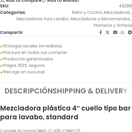
Add to compare
Add to wishlist
SKU:
49288
Categorías:
Baño y Cocina
,
Mezcladoras
,
Mezcladoras Para Lavabo
,
Mezcladoras y Monomandos
,
Plomería y Grifería
Compartir
Entregas locales inmediatas
Factura en todas tus compras
Productos garantizados
Pagos 100% seguros
Recoge en sucursal
DESCRIPCIÓN
SHIPPING & DELIVERY
Mezcladora plástica 4″ cuello tipo bar
para lavabo, standard
Cumple la norma NMX-C-415-ONNCCE