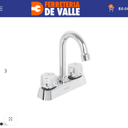
0
$
0.0
Click to enlarge