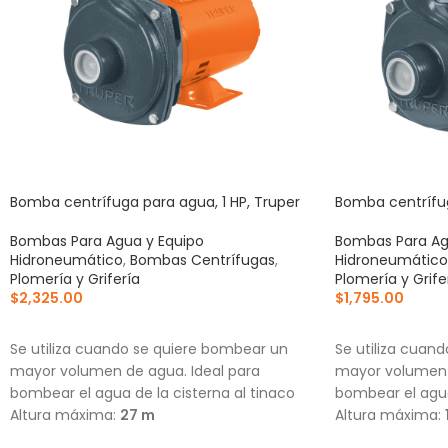
Bomba centrífuga para agua, 1 HP, Truper
Bomba centrífug
Bombas Para Agua y Equipo
Bombas Para Ag
Hidroneumático
,
Bombas Centrífugas
,
Hidroneumático
Plomería y Grifería
Plomería y Grife
$
2,325.00
$
1,795.00
AÑADIR AL CARRITO
AÑADIR AL CA
Se utiliza cuando se quiere bombear un
Se utiliza cuan
mayor volumen de agua. Ideal para
mayor volumen 
bombear el agua de la cisterna al tinaco
bombear el agua
Altura máxima:
27 m
Altura máxima:
Flujo máximo:
157 L/min
Flujo máximo:
1