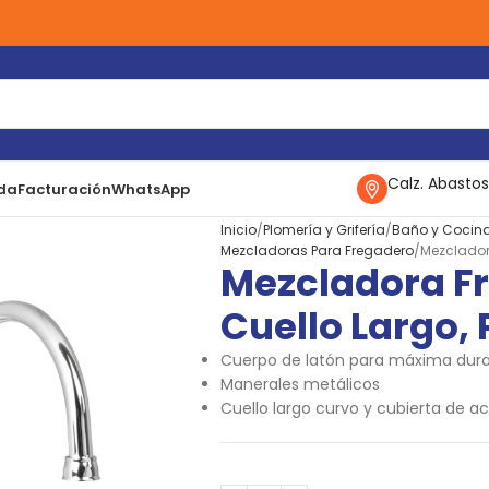
Calz. Abastos
da
Facturación
WhatsApp
Inicio
Plomería y Grifería
Baño y Cocin
Mezcladoras Para Fregadero
Mezclador
Mezcladora F
Cuello Largo,
Cuerpo de latón para máxima dur
Manerales metálicos
Cuello largo curvo y cubierta de ac