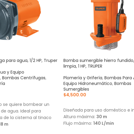
a para agua, 1/2 HP, Truper
Bomba sumergible hierro fundido
limpia, 1 HP, TRUPER
ua y Equipo
,
Bombas Centrífugas
,
Plomería y Grifería
,
Bombas Para 
ría
Equipo Hidroneumático
,
Bombas
Sumergibles
$
4,500.00
RRITO
AÑADIR AL CARRITO
do se quiere bombear un
Diseñada para uso doméstico e in
de agua. Ideal para
Altura máxima:
30 m
 de la cisterna al tinaco
Flujo máximo:
140 L/min
18 m
21 L/min