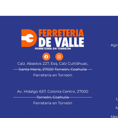
Agri
FERRETERÍA EN TORREÓN
Calz. Abastos 227, Esq, Calz Cuitláhuac,
Santa María, 27020 Torreón, Coahuila
Ferretería en Torreón
Av. Hidalgo 657, Colonia Centro, 27000
Torreón, Coahuila
L
Ferretería en Torreón
M
Mec