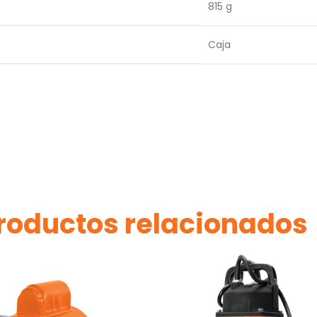
815 g
Caja
roductos relacionados