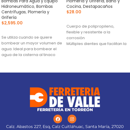
Bombas Para Agua y Equipo
Plomería y Grifería
,
Baño y
Hidroneumático
,
Bombas
Cocina
,
Destapacaños
Centrífugas
,
Plomería y
$
28.00
Grifería
AÑADIR AL CARRITO
$
2,595.00
Cuerpo de polipropileno,
AÑADIR AL CARRITO
flexible y resistente a la
Se utiliza cuando se quiere
corrosión
bombear un mayor volumen de
Múltiples dientes que facilitan la
agua. Ideal para bombear el
extracción
agua de la cisterna al tinaco
Ideales para remover cabello
Altura máxima:
33 m
en lavabos, coladeras y WC
Flujo máximo:
159 L/min
FERRETERÍA EN TORREÓN
Calz. Abastos 227, Esq, Calz Cuitláhuac, Santa María, 27020