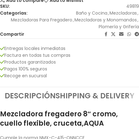
Add to compare
Add to wishlist
SKU:
49819
Categorías:
Baño y Cocina
,
Mezcladoras
,
Mezcladoras Para Fregadero
,
Mezcladoras y Monomandos
,
Plomería y Grifería
Compartir
Entregas locales inmediatas
Factura en todas tus compras
Productos garantizados
Pagos 100% seguros
Recoge en sucursal
DESCRIPCIÓN
SHIPPING & DELIVERY
Mezcladora fregadero 8″ cromo,
cuello flexible, cruceta,AQUA
Cumple la norma NMX-C-415-ONNCCE