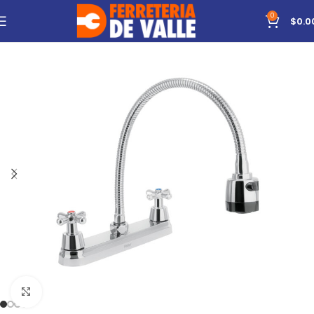
0
$
0.0
Click to enlarge