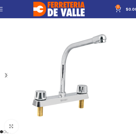
0
$
0.0
Click to enlarge