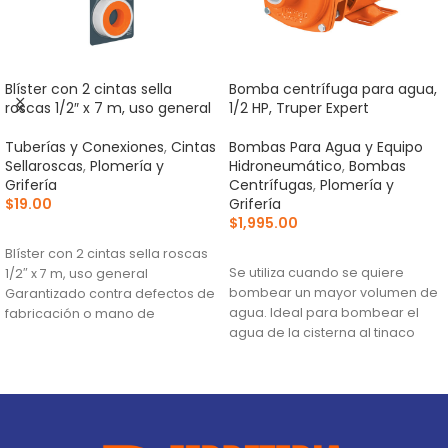
Blíster con 2 cintas sella
Bomba centrífuga para agua,
roscas 1/2″ x 7 m, uso general
1/2 HP, Truper Expert
Tuberías y Conexiones
,
Cintas
Bombas Para Agua y Equipo
Sellaroscas
,
Plomería y
Hidroneumático
,
Bombas
Grifería
Centrífugas
,
Plomería y
$
19.00
Grifería
$
1,995.00
AÑADIR AL CARRITO
AÑADIR AL CARRITO
Blíster con 2 cintas sella roscas
Se utiliza cuando se quiere
1/2″ x 7 m, uso general
bombear un mayor volumen de
Garantizado contra defectos de
agua. Ideal para bombear el
fabricación o mano de
agua de la cisterna al tinaco
Altura máxima:
24 m
Flujo máximo:
148 L/min