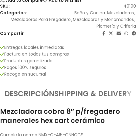
Add to compare
Add to wishlist
SKU:
49190
Categorías:
Baño y Cocina
,
Mezcladoras
,
Mezcladoras Para Fregadero
,
Mezcladoras y Monomandos
,
Plomería y Grifería
Compartir
Entregas locales inmediatas
Factura en todas tus compras
Productos garantizados
Pagos 100% seguros
Recoge en sucursal
DESCRIPCIÓN
SHIPPING & DELIVERY
Mezcladora cobra 8″ p/fregadero
manerales hex cart cerámico
Cumple la norma NMX-C-415-ONNCCE