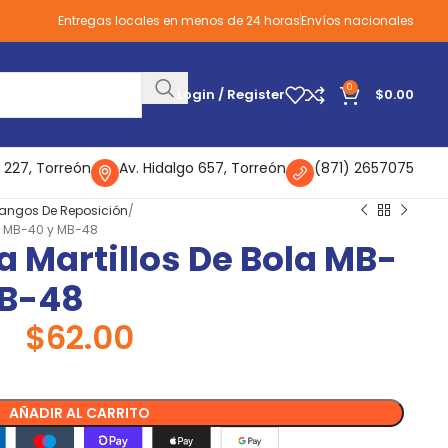
Entregas locales en menos de 24 horas
Envíos nacionales
0
Login / Register
$
0.00
 227, Torreón
Av. Hidalgo 657, Torreón
(871) 2657075
angos De Reposición
2, MB-40 y MB-48
a Martillos De Bola MB-
MB-48
$
62.00
AÑADIR AL CARRITO