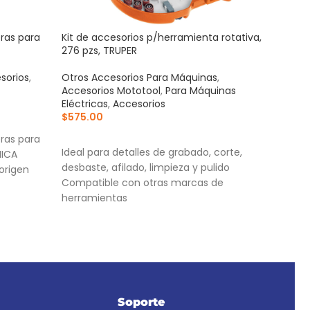
ras para
Kit de accesorios p/herramienta rotativa,
Mang
276 pzs, TRUPER
azul
sorios
,
Otros Accesorios Para Máquinas
,
Acce
Accesorios Mototool
,
Para Máquinas
Para
Eléctricas
,
Accesorios
$
1,3
$
575.00
AÑ
AÑADIR AL CARRITO
ras para
Corr
Ideal para detalles de grabado, corte,
NICA
cort
desbaste, afilado, limpieza y pulido
origen
Cuer
Compatible con otras marcas de
Torn
herramientas
Práctico estuche organizador que facilita
el almacenamiento de los accesorios
Soporte