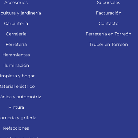
Accesorios
Sucursales
cultura y jardinería
Facturación
Carpintería
Contacto
Cerrajería
Ferretería en Torreón
Ferretería
Truper en Torreón
Heramientas
Iluminación
impieza y hogar
aterial eléctrico
ánica y automotriz
Pintura
lomería y grifería
Refacciones