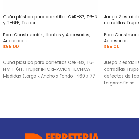
Cuña plástica para carretillas CAR-82, T6-N
Juego 2 estabili
y T-6FF, Truper
carretillas Trupe
Para Construcción
,
Llantas y Accesorios
,
Para Construcc
Accesorios
Accesorios
$
55.00
$
55.00
AÑADIR AL CARRITO
AÑADIR AL CA
Cuña plástica para carretillas CAR-82, T6-
Juego 2 estabili
N y T-6FF, Truper INFORMACIÓN TÉCNICA
carretillas Trup
Medidas (Largo x Ancho x Fondo) 460 x 77
defectos de fab
La garantía se