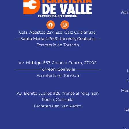
Agri
FERRETERÍA EN TORREÓN
Calz. Abastos 227, Esq, Calz Cuitláhuac,
Santa María, 27020 Torreón, Coahuila
Ferretería en Torreón
Av. Hidalgo 657, Colonia Centro, 27000
Torreón, Coahuila
L
Ferretería en Torreón
M
Mec
Av. Benito Juárez #26, frente al reloj. San
Pedro, Coahuila
Ferretería en San Pedro
P