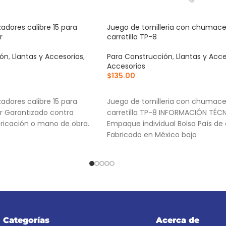
zadores calibre 15 para
Juego de tornilleria con chumace
r
carretilla TP-8
ión
,
Llantas y Accesorios
,
Para Construcción
,
Llantas y Acce
Accesorios
$
135.00
RRITO
AÑADIR AL CARRITO
zadores calibre 15 para
Juego de tornilleria con chumace
er Garantizado contra
carretilla TP-8 INFORMACIÓN TÉC
ricación o mano de obra.
Empaque individual Bolsa País de 
Fabricado en México bajo
Categorías
Acerca de