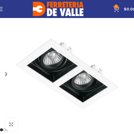
0
$
0.0
Click to enlarge