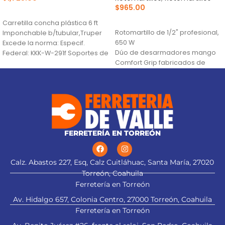
$
965.00
AÑADIR AL CARRITO
AÑADIR AL CARRITO
Carretilla concha plástica 6 ft
Rotomartillo de 1/2" profesional,
Imponchable b/tubular,Truper
650 W
Excede la norma: Especif.
Dúo de desarmadores mango
Federal: KKK-W-291f Soportes de
Comfort Grip fabricados de
uso pesado, mayor estabilidad
polipropileno
en
Juego de brocas para concreto
con punta de carburo de
tungsteno para alta duración
FERRETERÍA EN TORREÓN
Calz. Abastos 227, Esq, Calz Cuitláhuac, Santa María, 27020
Torreón, Coahuila
Ferretería en Torreón
Av. Hidalgo 657, Colonia Centro, 27000 Torreón, Coahuila
Ferretería en Torreón