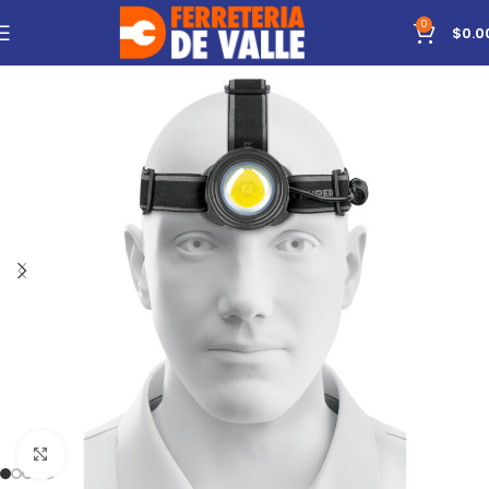
0
$
0.0
Click to enlarge