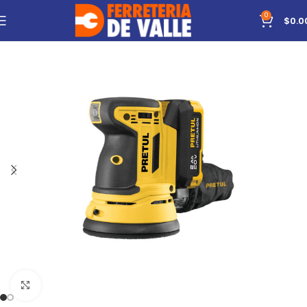
0
$
0.0
Click to enlarge