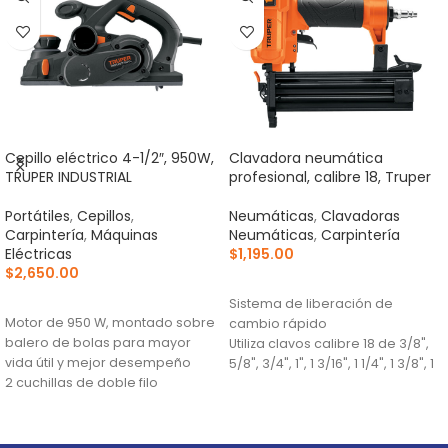
Cepillo eléctrico 4-1/2″, 950W,
Clavadora neumática
TRUPER INDUSTRIAL
profesional, calibre 18, Truper
Portátiles
,
Cepillos
,
Neumáticas
,
Clavadoras
Carpintería
,
Máquinas
Neumáticas
,
Carpintería
Eléctricas
$
1,195.00
$
2,650.00
AÑADIR AL CARRITO
AÑADIR AL CARRITO
Sistema de liberación de
Motor de 950 W, montado sobre
cambio rápido
balero de bolas para mayor
Utiliza clavos calibre 18 de 3/8",
vida útil y mejor desempeño
5/8", 3/4", 1", 1 3/16", 1 1/4", 1 3/8", 1
2 cuchillas de doble filo
5/8", 1 3/4" y 2"
fabricadas en carburo de
Presión de trabajo 75 - 110 psi
tungsteno, 2X mayor vida útil
que las de acero alta velocidad