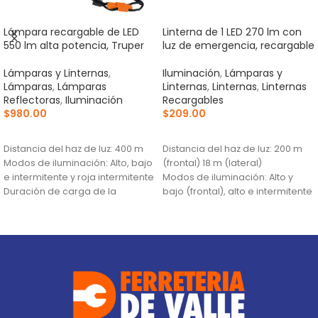
Lámpara recargable de LED
Linterna de 1 LED 270 lm con
550 lm alta potencia, Truper
luz de emergencia, recargable
Lámparas y Linternas
,
Iluminación
,
Lámparas y
Lámparas
,
Lámparas
Linternas
,
Linternas
,
Linternas
Reflectoras
,
Iluminación
Recargables
$
980.00
$
209.00
AÑADIR AL CARRITO
AÑADIR AL CARRITO
Distancia del haz de luz: 400 m
Distancia del haz de luz: 200 m
Modos de iluminación: Alto, bajo
(frontal) 18 m (lateral)
e intermitente y roja intermitente
Modos de iluminación: Alto y
Duración de carga de la
bajo (frontal), alto e intermitente
batería: 1.5 horas (alto), 3 horas
(lateral)
(bajo)
Duración de carga de la
batería: 1.5 horas (alto), 3 horas
(bajo) (frontal) / 1.5 horas
(lateral)