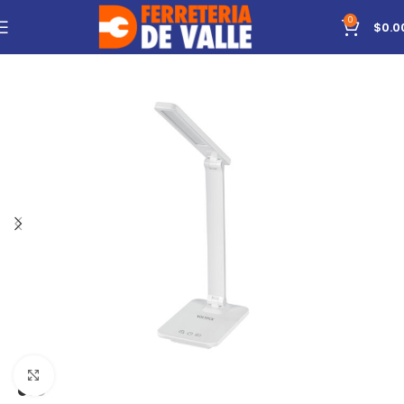
0
$
0.0
Click to enlarge