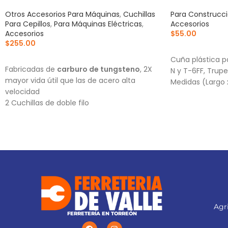
Otros Accesorios Para Máquinas
,
Cuchillas
Para Construcc
Para Cepillos
,
Para Máquinas Eléctricas
,
Accesorios
Accesorios
$
55.00
$
255.00
AÑADIR AL CA
AÑADIR AL CARRITO
Cuña plástica pa
Fabricadas de
carburo de tungsteno
, 2X
N y T-6FF, Tru
mayor vida útil que las de acero alta
Medidas (Largo 
velocidad
2 Cuchillas de doble filo
Para cepillos eléctricos modelos CEPEL-3-
1/4N2, CEPEL-3-1/4N, CEPEL-3-1/4A4 y
CEPEL-3-1/4A3 (Descontinuado) marca
Truper®
Este producto sustituye a: CU-CEPEL-3-
1/4X (13092)
Agri
FERRETERÍA EN TORREÓN