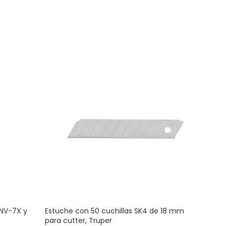
 NV-7X y
Estuche con 50 cuchillas SK4 de 18 mm
Kit 
para cutter, Truper
276 