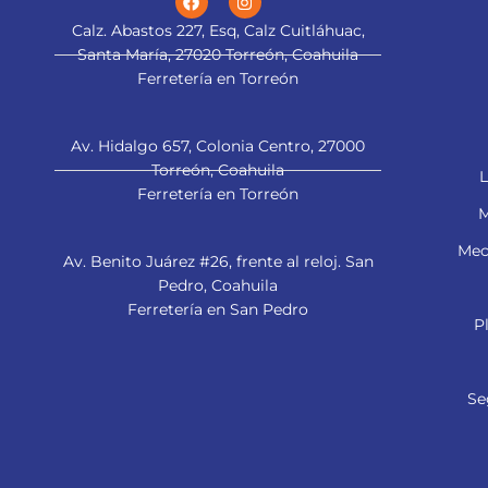
Calz. Abastos 227, Esq, Calz Cuitláhuac,
Santa María, 27020 Torreón, Coahuila
Ferretería en Torreón
Av. Hidalgo 657, Colonia Centro, 27000
Torreón, Coahuila
L
Ferretería en Torreón
M
Mec
Av. Benito Juárez #26, frente al reloj. San
Pedro, Coahuila
Ferretería en San Pedro
P
Se