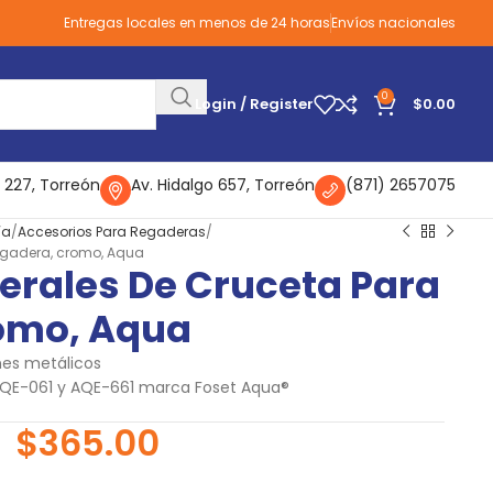
Entregas locales en menos de 24 horas
Envíos nacionales
0
Login / Register
$
0.00
 227, Torreón
Av. Hidalgo 657, Torreón
(871) 2657075
ía
Accesorios Para Regaderas
egadera, cromo, Aqua
erales De Cruceta Para
omo, Aqua
nes metálicos
AQE-061 y AQE-661 marca Foset Aqua®
$
365.00