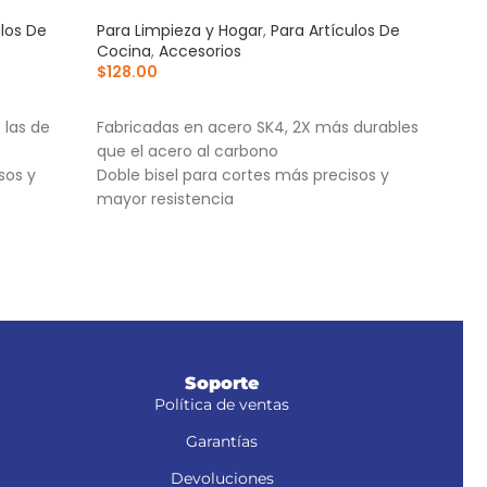
ulos De
Para Limpieza y Hogar
,
Para Artículos De
Otro
Cocina
,
Accesorios
Acce
$
128.00
Eléct
$
57
AÑADIR AL CARRITO
AÑ
 las de
Fabricadas en acero SK4, 2X más durables
Idea
que el acero al carbono
desba
sos y
Doble bisel para cortes más precisos y
Comp
mayor resistencia
herr
, NM-6S y
Incluye estuche
Prác
el a
Soporte
Política de ventas
Garantías
Devoluciones