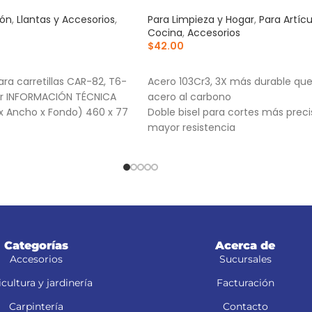
ión
,
Llantas y Accesorios
,
Para Limpieza y Hogar
,
Para Artíc
Cocina
,
Accesorios
$
42.00
RRITO
AÑADIR AL CARRITO
ra carretillas CAR-82, T6-
Acero 103Cr3, 3X más durable que
per INFORMACIÓN TÉCNICA
acero al carbono
x Ancho x Fondo) 460 x 77
Doble bisel para cortes más preci
mayor resistencia
Para navajas NV-7X, NM-6, NM-6P
NV-6X
Categorías
Acerca de
Accesorios
Sucursales
cultura y jardinería
Facturación
Carpintería
Contacto