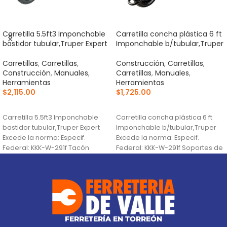
Carretilla 5.5ft3 Imponchable
Carretilla concha plástica 6 ft
bastidor tubular,Truper Expert
Imponchable b/tubular,Truper
Carretillas
,
Carretillas
,
Construcción
,
Carretillas
,
Construcción
,
Manuales
,
Carretillas
,
Manuales
,
Herramientas
Herramientas
$
2,115.00
$
1,725.00
AÑADIR AL CARRITO
AÑADIR AL CARRITO
Carretilla 5.5ft3 Imponchable
Carretilla concha plástica 6 ft
bastidor tubular,Truper Expert
Imponchable b/tubular,Truper
Excede la norma: Especif.
Excede la norma: Especif.
Federal: KKK-W-291f Tacón
Federal: KKK-W-291f Soportes de
estabilizador Se surte en 3
uso pesado, mayor estabilidad
paquetes por
en
FERRETERÍA EN TORREÓN