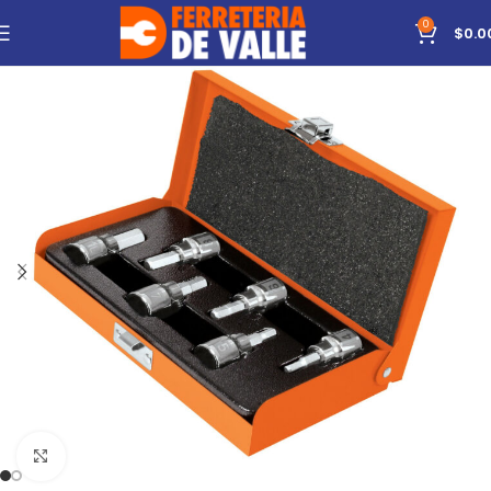
0
$
0.0
Click to enlarge