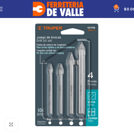
0
$
0.0
Click to enlarge