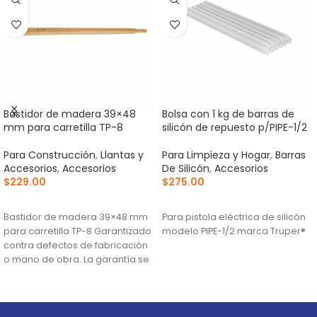
Bastidor de madera 39×48
Bolsa con 1 kg de barras de
mm para carretilla TP-8
silicón de repuesto p/PIPE-1/2
Para Construcción
,
Llantas y
Para Limpieza y Hogar
,
Barras
Accesorios
,
Accesorios
De Silicón
,
Accesorios
$
229.00
$
275.00
AÑADIR AL CARRITO
AÑADIR AL CARRITO
Bastidor de madera 39×48 mm
Para pistola eléctrica de silicón
para carretilla TP-8 Garantizado
modelo PIPE-1/2 marca Truper®
contra defectos de fabricación
o mano de obra. La garantía se