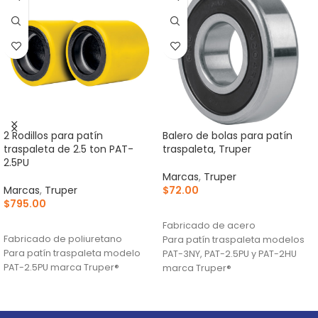
2 Rodillos para patín
Balero de bolas para patín
traspaleta de 2.5 ton PAT-
traspaleta, Truper
2.5PU
Marcas
,
Truper
Marcas
,
Truper
$
72.00
$
795.00
AÑADIR AL CARRITO
AÑADIR AL CARRITO
Fabricado de acero
Fabricado de poliuretano
Para patín traspaleta modelos
Para patín traspaleta modelo
PAT-3NY, PAT-2.5PU y PAT-2HU
PAT-2.5PU marca Truper®
marca Truper®