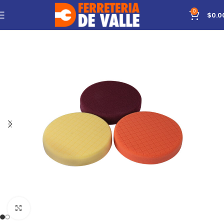
0
$
0.0
Click to enlarge