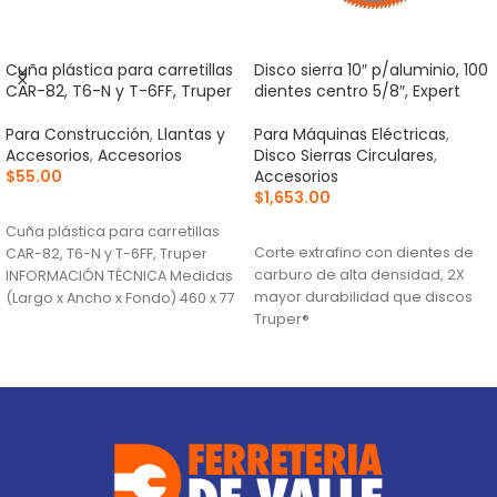
Cuña plástica para carretillas
Disco sierra 10″ p/aluminio, 100
CAR-82, T6-N y T-6FF, Truper
dientes centro 5/8″, Expert
Para Construcción
,
Llantas y
Para Máquinas Eléctricas
,
Accesorios
,
Accesorios
Disco Sierras Circulares
,
$
55.00
Accesorios
$
1,653.00
AÑADIR AL CARRITO
AÑADIR AL CARRITO
Cuña plástica para carretillas
Corte extrafino con dientes de
CAR-82, T6-N y T-6FF, Truper
carburo de alta densidad, 2X
INFORMACIÓN TÉCNICA Medidas
mayor durabilidad que discos
(Largo x Ancho x Fondo) 460 x 77
Truper®
Ranuras antivibración para
mayor estabilidad, que
proporciona mejor acabado
(TCG) Triple Chip Grind: Dentado
alternado de forma plana y
trapezoidal para cortes limpios