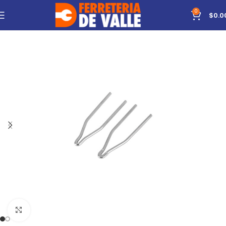
0
$
0.0
Click to enlarge