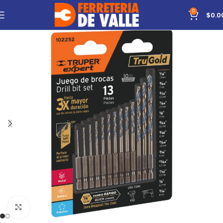
0
$
0.0
Click to enlarge