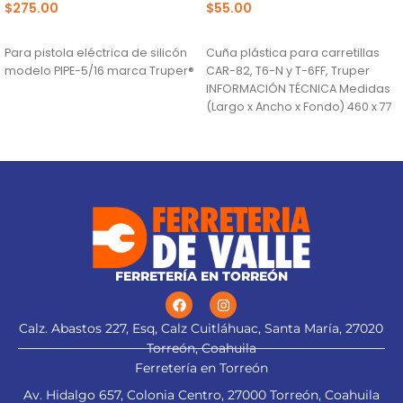
$
275.00
$
55.00
AÑADIR AL CARRITO
AÑADIR AL CARRITO
Para pistola eléctrica de silicón
Cuña plástica para carretillas
modelo PIPE-5/16 marca Truper®
CAR-82, T6-N y T-6FF, Truper
INFORMACIÓN TÉCNICA Medidas
(Largo x Ancho x Fondo) 460 x 77
FERRETERÍA EN TORREÓN
Calz. Abastos 227, Esq, Calz Cuitláhuac, Santa María, 27020
Torreón, Coahuila
Ferretería en Torreón
Av. Hidalgo 657, Colonia Centro, 27000 Torreón, Coahuila