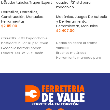
bastidor tubular,Truper Expert
cuadro 1/2″ std para
mecánico
Carretillas
,
Carretillas
,
Construcción
,
Manuales
,
Mecánica
,
Juegos De Autoclé
Herramientas
y De Herramienta
,
$
2,115.00
Herramientas
,
Manuales
$
2,407.00
AÑADIR AL CARRITO
AÑADIR AL CARRITO
Carretilla 5.5ft3 Imponchable
Dados en acero al cromo
bastidor tubular,Truper Expert
vanadio
Excede la norma: Especif.
Broches metálicos
Federal: KKK-W-291f Tacón
Herramienta marcada para
estabilizador Se surte en 3
fácil identificación
paquetes por
FERRETERÍA EN TORREÓN