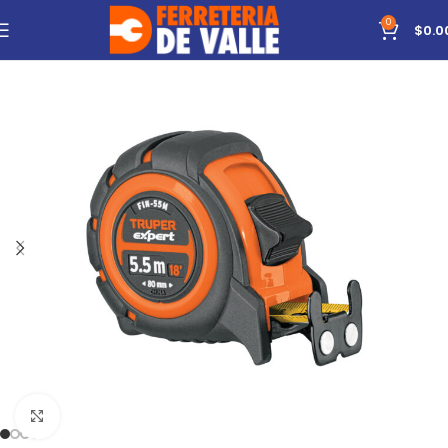
0
$
0.0
Click to enlarge