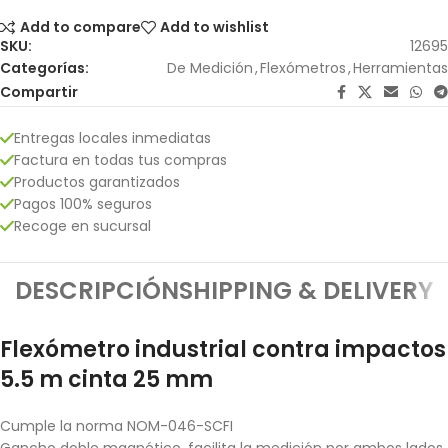
Add to compare
Add to wishlist
SKU:
12695
Categorías:
De Medición
,
Flexómetros
,
Herramientas
Compartir
Entregas locales inmediatas
Factura en todas tus compras
Productos garantizados
Pagos 100% seguros
Recoge en sucursal
DESCRIPCIÓN
SHIPPING & DELIVERY
Flexómetro industrial contra impactos
5.5 m cinta 25 mm
Cumple la norma NOM-046-SCFI
Gancho doble magnético, facilita la medición por ambos lados