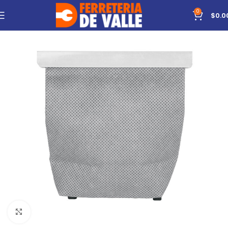
0
$
0.0
Click to enlarge