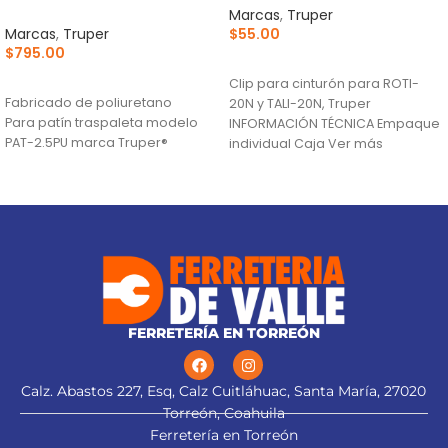
Marcas
,
Truper
Marcas
,
Truper
$
55.00
$
795.00
AÑADIR AL CARRITO
AÑADIR AL CARRITO
Clip para cinturón para ROTI-
Fabricado de poliuretano
20N y TALI-20N, Truper
Para patín traspaleta modelo
INFORMACIÓN TÉCNICA Empaque
PAT-2.5PU marca Truper®
individual Caja Ver más
Descargables Ficha técnica
101235
FERRETERÍA EN TORREÓN
Calz. Abastos 227, Esq, Calz Cuitláhuac, Santa María, 27020
Torreón, Coahuila
Ferretería en Torreón