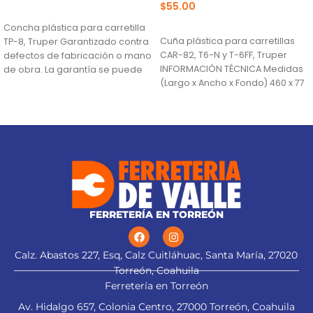
$
55.00
AÑADIR AL CARRITO
AÑADIR AL CARRITO
Concha plástica para carretilla
Cuña plástica para carretillas
TP-8, Truper Garantizado contra
CAR-82, T6-N y T-6FF, Truper
defectos de fabricación o mano
INFORMACIÓN TÉCNICA Medidas
de obra. La garantía se puede
(Largo x Ancho x Fondo) 460 x 77
hacer
FERRETERÍA EN TORREÓN
Calz. Abastos 227, Esq, Calz Cuitláhuac, Santa María, 27020
Torreón, Coahuila
Ferretería en Torreón
Av. Hidalgo 657, Colonia Centro, 27000 Torreón, Coahuila