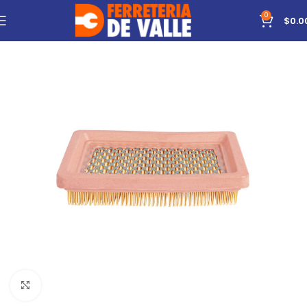
0
$
0.0
Click to enlarge