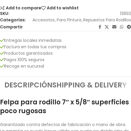
Add to compare
Add to wishlist
SKU:
13892
Categorías:
Accesorios
,
Para Pintura
,
Repuestos Para Rodillos
Compartir
Entregas locales inmediatas
Factura en todas tus compras
Productos garantizados
Pagos 100% seguros
Recoge en sucursal
DESCRIPCIÓN
SHIPPING & DELIVERY
Felpa para rodillo 7″ x 5/8″ superficies
poco rugosas
Garantizado contra defectos de fabricación o mano de obra.
La garantía se puede hacer válida con cualquier distribuidor de