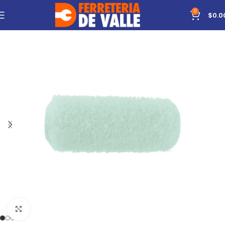
0
$
0.0
Click to enlarge