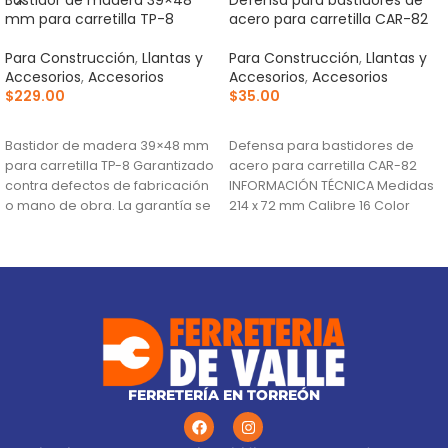
mm para carretilla TP-8
acero para carretilla CAR-82
Para Construcción
,
Llantas y
Para Construcción
,
Llantas y
Accesorios
,
Accesorios
Accesorios
,
Accesorios
$
229.00
$
35.00
AÑADIR AL CARRITO
AÑADIR AL CARRITO
Bastidor de madera 39×48 mm
Defensa para bastidores de
para carretilla TP-8 Garantizado
acero para carretilla CAR-82
contra defectos de fabricación
INFORMACIÓN TÉCNICA Medidas
o mano de obra. La garantía se
214 x 72 mm Calibre 16 Color
Negro País
FERRETERÍA EN TORREÓN