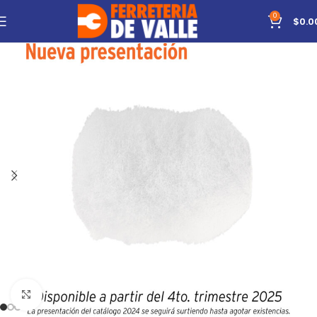
0
$
0.0
Click to enlarge