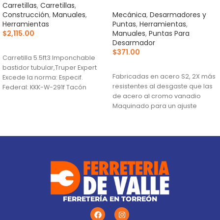
Carretillas
,
Carretillas
,
Construcción
,
Manuales
,
Mecánica
,
Desarmadores y
Herramientas
Puntas
,
Herramientas
,
$
2,115.00
Manuales
,
Puntas Para
Desarmador
AÑADIR AL CARRITO
$
371.00
Carretilla 5.5ft3 Imponchable
AÑADIR AL CARRITO
bastidor tubular,Truper Expert
Fabricadas en acero S2, 2X más
Excede la norma: Especif.
resistentes al desgaste que las
Federal: KKK-W-291f Tacón
de acero al cromo vanadio
estabilizador Se surte en 3
Maquinado para un ajuste
paquetes por
preciso
Estuche reutilizable
FERRETERÍA EN TORREÓN