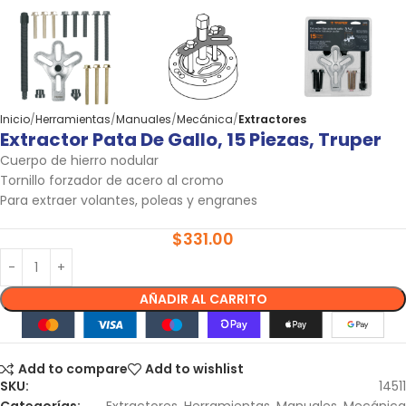
Inicio
Herramientas
Manuales
Mecánica
Extractores
Extractor Pata De Gallo, 15 Piezas, Truper
Cuerpo de hierro nodular
Tornillo forzador de acero al cromo
Para extraer volantes, poleas y engranes
$
331.00
AÑADIR AL CARRITO
Add to compare
Add to wishlist
SKU:
14511
Categorías:
Extractores
,
Herramientas
,
Manuales
,
Mecánica