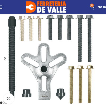
0
$
0.0
Click to enlarge