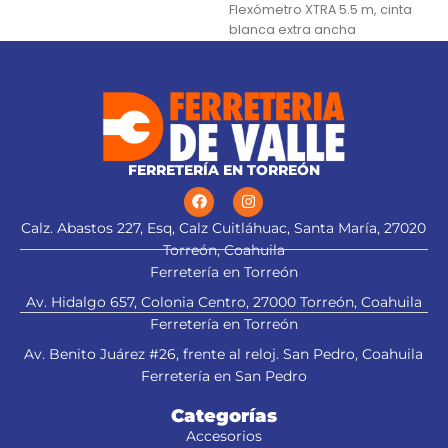
Flexómetro XTRA 5.5 m, cinta
estabilizador Se surte en 3
blanca extra ancha
paquetes por
Lentes de seguridad
FERRETERÍA EN TORREÓN
Calz. Abastos 227, Esq, Calz Cuitláhuac, Santa María, 27020
alt="Aplica a
Torreón, Coahuila
Ferretería en Torreón
Av. Hidalgo 657, Colonia Centro, 27000 Torreón, Coahuila
esmeriladora" title="Aplica a
Ferretería en Torreón
esmeriladora">
Av. Benito Juárez #26, frente al reloj. San Pedro, Coahuila
Ferretería en San Pedro
Categorías
Accesorios