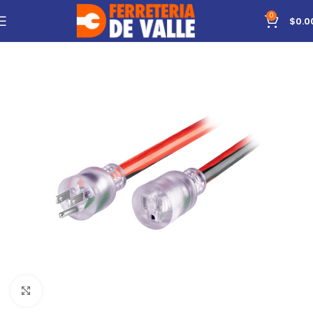
0
$
0.0
Click to enlarge