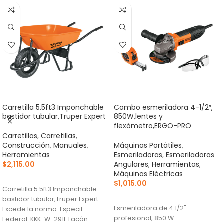
Carretilla 5.5ft3 Imponchable
Combo esmeriladora 4-1/2″,
bastidor tubular,Truper Expert
850W,lentes y
flexómetro,ERGO-PRO
Carretillas
,
Carretillas
,
Construcción
,
Manuales
,
Máquinas Portátiles
,
Herramientas
Esmeriladoras
,
Esmeriladoras
$
2,115.00
Angulares
,
Herramientas
,
Máquinas Eléctricas
AÑADIR AL CARRITO
$
1,015.00
Carretilla 5.5ft3 Imponchable
AÑADIR AL CARRITO
bastidor tubular,Truper Expert
Esmeriladora de 4 1/2"
Excede la norma: Especif.
profesional, 850 W
Federal: KKK-W-291f Tacón