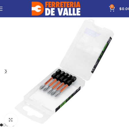
0
$
0.0
Click to enlarge