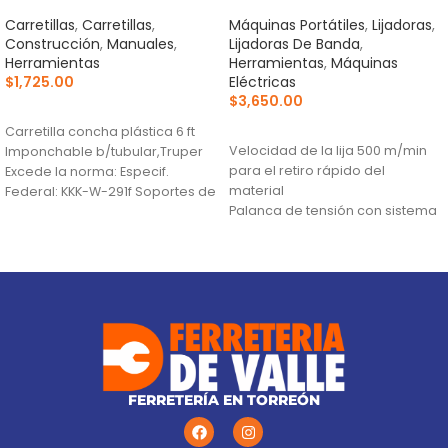
Carretillas
,
Carretillas
,
Máquinas Portátiles
,
Lijadoras
,
Construcción
,
Manuales
,
Lijadoras De Banda
,
Herramientas
Herramientas
,
Máquinas
$
1,725.00
Eléctricas
$
3,650.00
AÑADIR AL CARRITO
AÑADIR AL CARRITO
Carretilla concha plástica 6 ft
Velocidad de la lija 500 m/min
Imponchable b/tubular,Truper
para el retiro rápido del
Excede la norma: Especif.
material
Federal: KKK-W-291f Soportes de
Palanca de tensión con sistema
uso pesado, mayor estabilidad
de cambio rápido de banda
en
Perilla de alineación para ajuste
rápido de la banda
FERRETERÍA EN TORREÓN