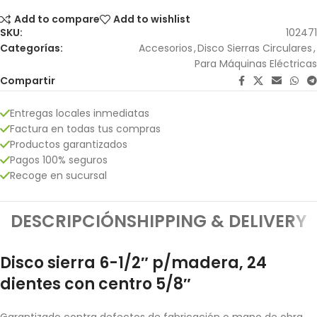
Add to compare
Add to wishlist
SKU:
102471
Categorías:
Accesorios
,
Disco Sierras Circulares
,
Para Máquinas Eléctricas
Compartir
Entregas locales inmediatas
Factura en todas tus compras
Productos garantizados
Pagos 100% seguros
Recoge en sucursal
DESCRIPCIÓN
SHIPPING & DELIVERY
Disco sierra 6-1/2″ p/madera, 24
dientes con centro 5/8″
Garantizado contra defectos de fabricación o mano de obra.