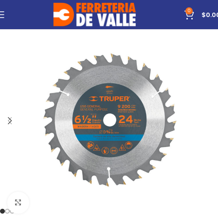
0
$
0.0
Click to enlarge