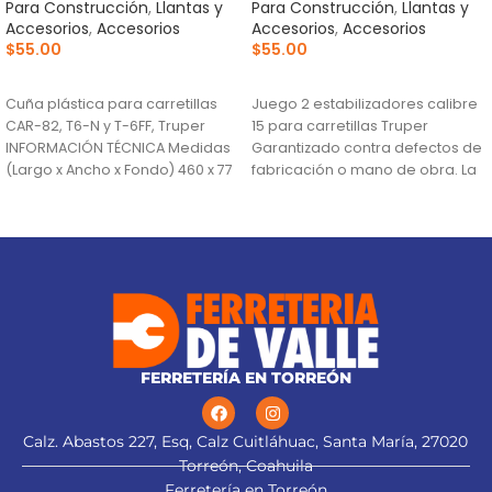
Para Construcción
,
Llantas y
Para Construcción
,
Llantas y
Accesorios
,
Accesorios
Accesorios
,
Accesorios
$
55.00
$
55.00
AÑADIR AL CARRITO
AÑADIR AL CARRITO
Cuña plástica para carretillas
Juego 2 estabilizadores calibre
CAR-82, T6-N y T-6FF, Truper
15 para carretillas Truper
INFORMACIÓN TÉCNICA Medidas
Garantizado contra defectos de
(Largo x Ancho x Fondo) 460 x 77
fabricación o mano de obra. La
garantía se
FERRETERÍA EN TORREÓN
Calz. Abastos 227, Esq, Calz Cuitláhuac, Santa María, 27020
Torreón, Coahuila
Ferretería en Torreón