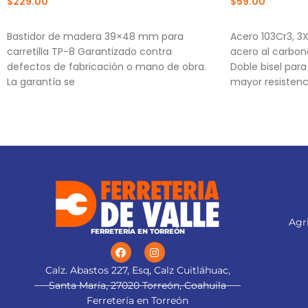
$
229.00
$
59.00
AÑADIR AL CARRITO
AÑADIR AL CA
Bastidor de madera 39×48 mm para
Acero 103Cr3, 3
carretilla TP-8 Garantizado contra
acero al carbon
defectos de fabricación o mano de obra.
Doble bisel par
La garantía se
mayor resistenc
Para navajas NV
NV-6X
Agri
FERRETERÍA EN TORREÓN
Calz. Abastos 227, Esq, Calz Cuitláhuac,
Santa María, 27020 Torreón, Coahuila
Ferretería en Torreón