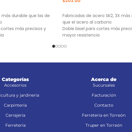
$
203.00
RRITO
AÑADIR AL CARRITO
X más durable que las de
Fabricadas de acero SK2, 3X más 
o
que el acero al carbono
a cortes más precisos y
Doble bisel para cortes más preci
ia
mayor resistencia
-7X, NM-6, NM-6P, NM-6S y
Mayor durabilidad de filo
Categorías
Acerca de
Accesorios
Sucursales
cultura y jardinería
Facturación
Carpintería
Contacto
Cerrajería
Ferretería en Torreón
Ferretería
Truper en Torreón