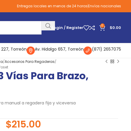
Entregas locales en menos de 24 horas
Envíos nacionales
0
Login / Register
$
0.00
 227, Torreón
Av. Hidalgo 657, Torreón
(871) 2657075
ía
Accesorios Para Regaderas
foset
3 Vías Para Brazo,
ra manual a regadera fija y viceversa
$
215.00