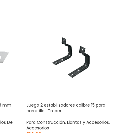
 18 mm
Juego 2 estabilizadores calibre 15 para
Jueg
carretillas Truper
Trup
ulos De
Para Construcción
,
Llantas y Accesorios
,
Para
Accesorios
Acce