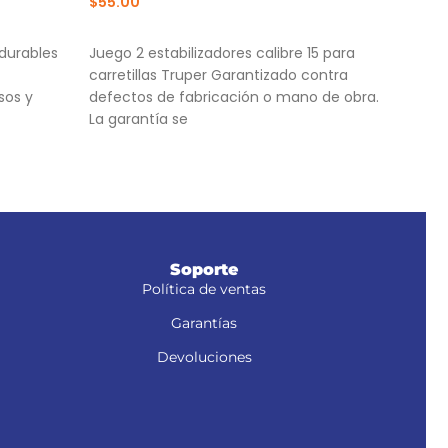
$
55.00
$
28
AÑADIR AL CARRITO
AÑ
durables
Juego 2 estabilizadores calibre 15 para
Jueg
carretillas Truper Garantizado contra
Trup
sos y
defectos de fabricación o mano de obra.
Colo
La garantía se
Méxi
Soporte
Política de ventas
Garantías
Devoluciones