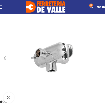
0
$
0.0
Click to enlarge