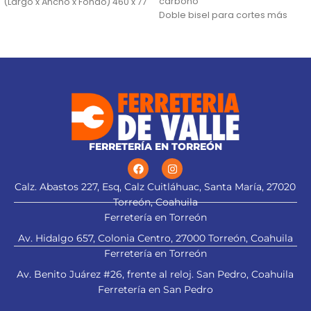
carbono
(Largo x Ancho x Fondo) 460 x 77
Doble bisel para cortes más
precisos y mayor resistencia
Mayor durabilidad de filo
FERRETERÍA EN TORREÓN
Calz. Abastos 227, Esq, Calz Cuitláhuac, Santa María, 27020
Torreón, Coahuila
Ferretería en Torreón
Av. Hidalgo 657, Colonia Centro, 27000 Torreón, Coahuila
Ferretería en Torreón
Av. Benito Juárez #26, frente al reloj. San Pedro, Coahuila
Ferretería en San Pedro