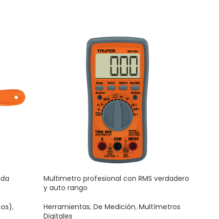
ada
Multimetro profesional con RMS verdadero
Serr
y auto rango
mang
cos)
,
Herramientas
,
De Medición
,
Multímetros
Manu
Digitales
Serr