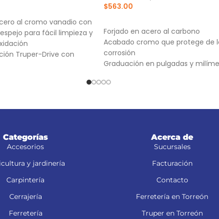
$
563.00
RRITO
AÑADIR AL CARRITO
cero al cromo vanadio con
Forjado en acero al carbono
spejo para fácil limpieza y
Acabado cromo que protege de l
oxidación
corrosión
ción Truper-Drive con
Graduación en pulgadas y milíme
s que aseguran y
que sin dañar tuercas ni
llo
as para fácil
Categorías
Acerca de
Accesorios
Sucursales
cultura y jardinería
Facturación
Carpintería
Contacto
Cerrajería
Ferretería en Torreón
Ferretería
Truper en Torreón