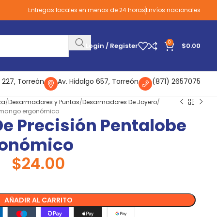
Entregas locales en menos de 24 horas
Envíos nacionales
0
Login / Register
$
0.00
 227, Torreón
Av. Hidalgo 657, Torreón
(871) 2657075
ca
Desarmadores y Puntas
Desarmadores De Joyero
1 mango ergonómico
e Precisión Pentalobe
gonómico
$
24.00
AÑADIR AL CARRITO