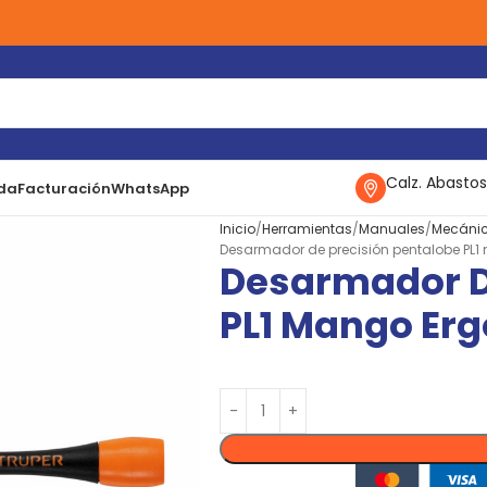
Calz. Abastos
da
Facturación
WhatsApp
Inicio
Herramientas
Manuales
Mecáni
Desarmador de precisión pentalobe PL
Desarmador D
PL1 Mango Er