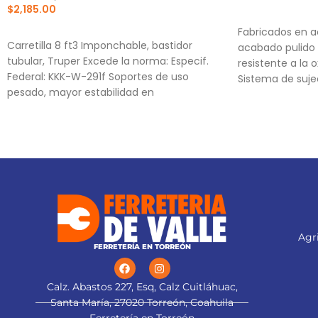
$
2,185.00
AÑADIR AL CA
AÑADIR AL CARRITO
Fabricados en a
Carretilla 8 ft3 Imponchable, bastidor
acabado pulido e
tubular, Truper Excede la norma: Especif.
resistente a la 
Federal: KKK-W-291f Soportes de uso
Sistema de suje
pesado, mayor estabilidad en
puntas convexa
aumentan el tor
cabezas de torni
Medidas marcad
identificación
Agri
FERRETERÍA EN TORREÓN
Calz. Abastos 227, Esq, Calz Cuitláhuac,
Santa María, 27020 Torreón, Coahuila