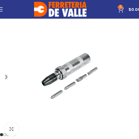
0
$
0.0
Click to enlarge