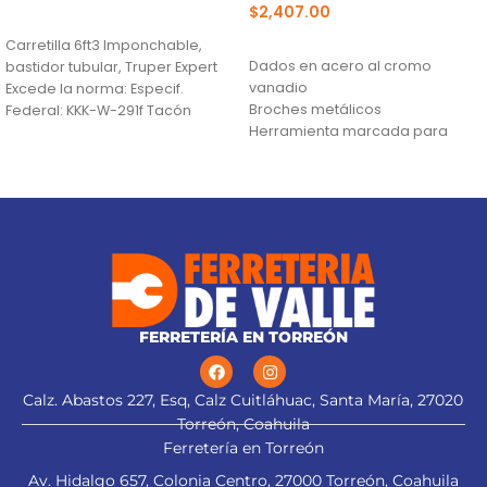
$
2,407.00
AÑADIR AL CARRITO
AÑADIR AL CARRITO
Carretilla 6ft3 Imponchable,
Dados en acero al cromo
bastidor tubular, Truper Expert
vanadio
Excede la norma: Especif.
Broches metálicos
Federal: KKK-W-291f Tacón
Herramienta marcada para
estabilizador INFORMACIÓN
fácil identificación
TÉCNICA Capacidad (Sólidos /
Líquidos)
FERRETERÍA EN TORREÓN
Calz. Abastos 227, Esq, Calz Cuitláhuac, Santa María, 27020
Torreón, Coahuila
Ferretería en Torreón
Av. Hidalgo 657, Colonia Centro, 27000 Torreón, Coahuila