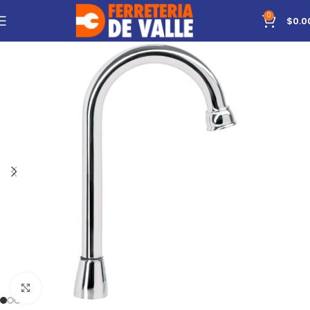
0
$
0.0
Click to enlarge