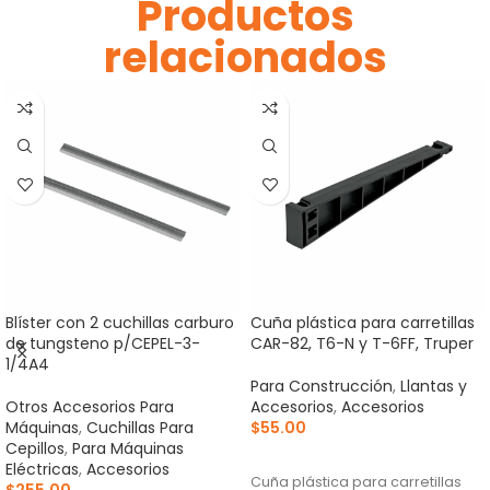
Productos
relacionados
Blíster con 2 cuchillas carburo
Cuña plástica para carretillas
de tungsteno p/CEPEL-3-
CAR-82, T6-N y T-6FF, Truper
1/4A4
Para Construcción
,
Llantas y
Otros Accesorios Para
Accesorios
,
Accesorios
Máquinas
,
Cuchillas Para
$
55.00
Cepillos
,
Para Máquinas
AÑADIR AL CARRITO
Eléctricas
,
Accesorios
Cuña plástica para carretillas
$
255.00