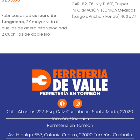
CAR-82, T6-N y T-6FF, Truper
AÑADIR AL CARRITO
INFORMACIÓN TÉCNICA Medidas
Fabricadas de
carburo de
(Largo x Ancho x Fondo) 460 x 77
tungsteno
, 2X mayor vida útil
que las de acero alta velocidad
2 Cuchillas de doble filo
Para cepillos eléctricos
modelos CEPEL-3-1/4N2, CEPEL-
3-1/4N, CEPEL-3-1/4A4 y CEPEL-3-
1/4A3 (Descontinuado) marca
Truper®
Este producto sustituye a: CU-
CEPEL-3-1/4X (13092)
FERRETERÍA EN TORREÓN
Calz. Abastos 227, Esq, Calz Cuitláhuac, Santa María, 27020
Torreón, Coahuila
Ferretería en Torreón
Av. Hidalgo 657, Colonia Centro, 27000 Torreón, Coahuila