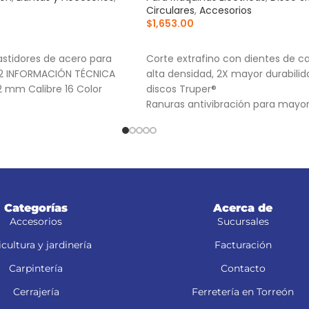
Circulares
,
Accesorios
$
1,653.00
RRITO
AÑADIR AL CARRITO
stidores de acero para
Corte extrafino con dientes de c
-82 INFORMACIÓN TÉCNICA
alta densidad, 2X mayor durabili
2 mm Calibre 16 Color
discos Truper®
Ranuras antivibración para mayo
estabilidad, que proporciona mej
acabado
(TCG) Triple Chip Grind: Dentado
alternado de forma plana y trape
para cortes limpios
Categorías
Acerca de
Accesorios
Sucursales
cultura y jardinería
Facturación
Carpintería
Contacto
Cerrajería
Ferretería en Torreón