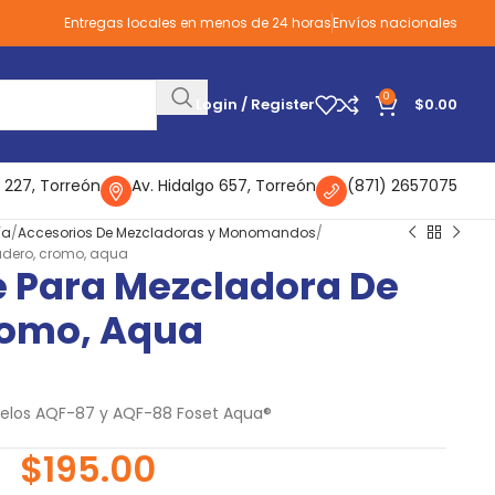
Entregas locales en menos de 24 horas
Envíos nacionales
0
Login / Register
$
0.00
 227, Torreón
Av. Hidalgo 657, Torreón
(871) 2657075
ía
Accesorios De Mezcladoras y Monomandos
gadero, cromo, aqua
le Para Mezcladora De
romo, Aqua
los AQF-87 y AQF-88 Foset Aqua®
$
195.00