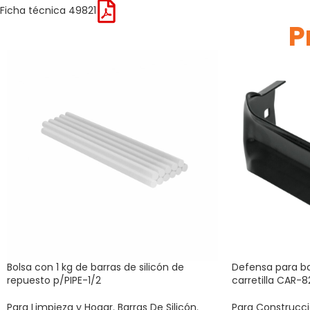
Ficha técnica 49821
P
Bolsa con 1 kg de barras de silicón de
Defensa para ba
repuesto p/PIPE-1/2
carretilla CAR-8
Para Limpieza y Hogar
,
Barras De Silicón
,
Para Construcc