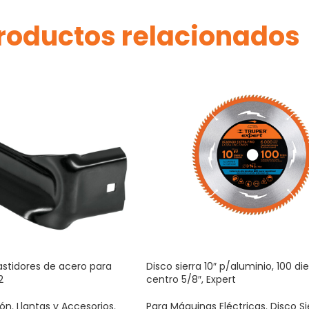
roductos relacionados
stidores de acero para
Disco sierra 10″ p/aluminio, 100 di
2
centro 5/8″, Expert
ión
,
Llantas y Accesorios
,
Para Máquinas Eléctricas
,
Disco Si