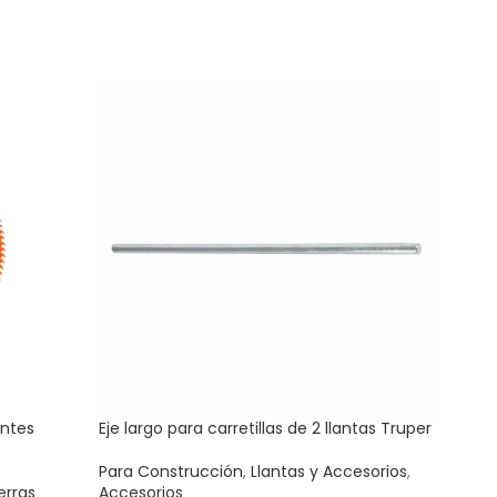
entes
Eje largo para carretillas de 2 llantas Truper
Jueg
carre
Para Construcción
,
Llantas y Accesorios
,
erras
Accesorios
Para