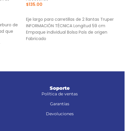
$
135.00
Acce
$
135
AÑADIR AL CARRITO
AÑ
Eje largo para carretillas de 2 llantas Truper
arburo de
Jueg
INFORMACIÓN TÉCNICA Longitud 59 cm
dad que
carr
Empaque individual Bolsa País de origen
Empa
Fabricado
r
Fabr
or
zoidal
Soporte
Política de ventas
Garantías
Devoluciones