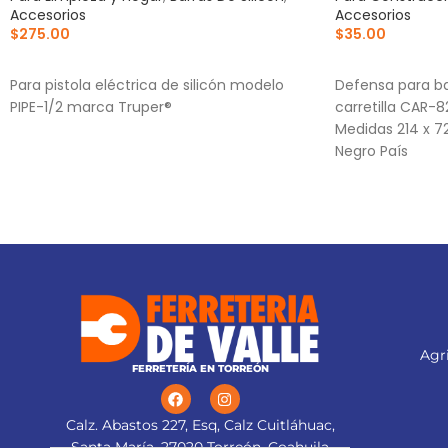
Accesorios
Accesorios
$
275.00
$
35.00
AÑADIR AL CARRITO
AÑADIR AL CA
Para pistola eléctrica de silicón modelo
Defensa para ba
PIPE-1/2 marca Truper®
carretilla CAR
Medidas 214 x 7
Negro País
Agri
FERRETERÍA EN TORREÓN
Calz. Abastos 227, Esq, Calz Cuitláhuac,
Santa María, 27020 Torreón, Coahuila