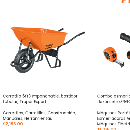
Carretilla 6ft3 Imponchable, bastidor
Combo esmerilad
tubular, Truper Expert
flexómetro,ER
Carretillas
,
Carretillas
,
Construcción
,
Máquinas Portát
Manuales
,
Herramientas
Esmeriladoras A
$
2,195.00
Máquinas Eléctr
$
1,015.00