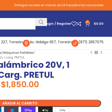
Entregas locales en menos de 24 horas
Envíos nacionales
0
Login / Register
$
0.00
 227, Torreón
Av. Hidalgo 657, Torreón
(871) 2657075
as
Máquinas Portátiles
h, 1 carg. PRETUL
alámbrico 20V, 1
 Carg. PRETUL
$
1,850.00
AÑADIR AL CARRITO