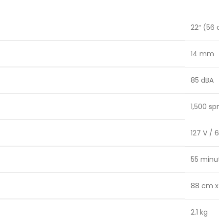
22″ (56
14 mm
85 dBA
1,500 s
127 V / 
55 minu
88 cm x
2.1 kg