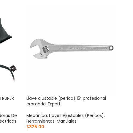
 TRUPER
Llave ajustable (perico) 15″ profesional
Serr
cromada, Expert
mang
adoras De
Mecánica
,
Llaves Ajustables (Pericos)
,
Manu
éctricas
Herramientas
,
Manuales
Serr
$
825.00
$
27