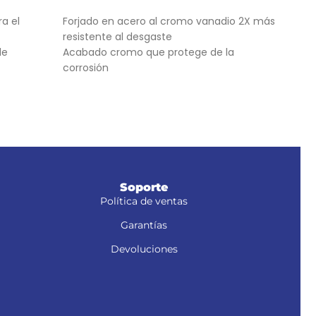
AÑADIR AL CARRITO
AÑ
ra el
Forjado en acero al cromo vanadio 2X más
Hoja
resistente al desgaste
cont
de
Acabado cromo que protege de la
al d
corrosión
Dient
rápido de
Graduación en pulgadas y milímetros
más 
come
Mang
Soporte
Política de ventas
Garantías
Devoluciones
A-4X24N2