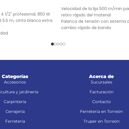
AÑADIR AL CARRITO
RRITO
Velocidad de la lija 500 m/min pa
4 1/2" profesional, 850 W
retiro rápido del material
 5.5 m, cinta blanca extra
Palanca de tensión con sistema 
cambio rápido de banda
idad
Perilla de alineación para ajuste 
la banda
alt="Aplica a
Categorías
Acerca de
Accesorios
Sucursales
tle="Aplica a
cultura y jardinería
Facturación
Carpintería
Contacto
Cerrajería
Ferretería en Torreón
Este producto sustituye a: LIB
Ferretería
Truper en Torreón
(13449)