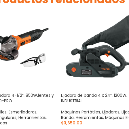
ora 4-1/2″, 850W,lentes y
Lijadora de banda 4 x 24″, 1200W,
GO-PRO
INDUSTRIAL
iles
,
Esmeriladoras
,
Máquinas Portátiles
,
Lijadoras
,
Lij
ngulares
,
Herramientas
,
Banda
,
Herramientas
,
Máquinas El
icas
$
3,650.00