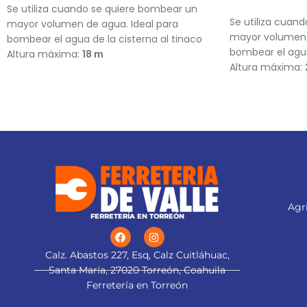
AÑADIR AL CA
Se utiliza cuando se quiere bombear un
Se utiliza cuan
mayor volumen de agua. Ideal para
mayor volumen 
bombear el agua de la cisterna al tinaco
bombear el agua
Altura máxima:
18 m
Altura máxima:
Flujo máximo:
121 L/min
Flujo máximo:
1
Agri
FERRETERÍA EN TORREÓN
Calz. Abastos 227, Esq, Calz Cuitláhuac,
Santa María, 27020 Torreón, Coahuila
Ferretería en Torreón