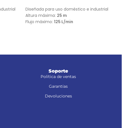
AÑADIR AL CARRITO
Cuerp
dustrial
Diseñada para uso doméstico e industrial
resis
Altura máxima:
25 m
Múlti
Flujo máximo:
125 L/min
extr
Idea
cola
Soporte
Política de ventas
Garantías
Devoluciones