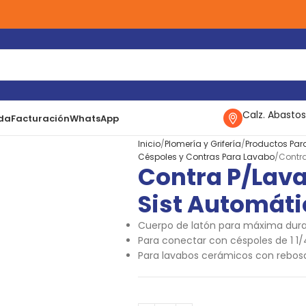
Calz. Abastos
da
Facturación
WhatsApp
Inicio
Plomería y Grifería
Productos Par
Céspoles y Contras Para Lavabo
Contra
Contra P/lav
Sist Automáti
Cuerpo de latón para máxima durac
Para conectar con céspoles de 1 1/
Para lavabos cerámicos con rebos