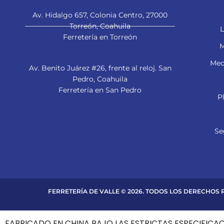
Av. Hidalgo 657, Colonia Centro, 27000
Torreón, Coahuila
L
Ferretería en Torreón
M
Mec
Av. Benito Juárez #26, frente al reloj. San
Pedro, Coahuila
Ferretería en San Pedro
P
Se
FERRETERÍA DE VALLE © 2026. TODOS LOS DERECHOS
FABRICADO EN CHINA BAJO LAS ESTRICTAS ESPECIFICA