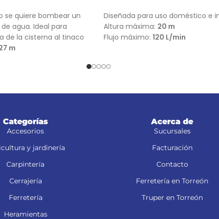
RRITO
AÑADIR AL CARRITO
do se quiere bombear un
Diseñada para uso doméstico e in
de agua. Ideal para
Altura máxima:
20 m
 de la cisterna al tinaco
Flujo máximo:
120 L/min
27 m
52 L/min
Categorías
Acerca de
Accesorios
Sucursales
cultura y jardinería
Facturación
Carpintería
Contacto
Cerrajería
Ferretería en Torreón
Ferretería
Truper en Torreón
Heramientas