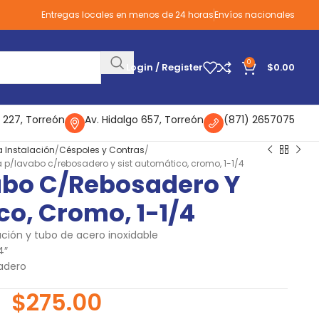
Entregas locales en menos de 24 horas
Envíos nacionales
0
Login / Register
$
0.00
 227, Torreón
Av. Hidalgo 657, Torreón
(871) 2657075
a Instalación
Céspoles y Contras
 p/lavabo c/rebosadero y sist automático, cromo, 1-1/4
abo C/rebosadero Y
co, Cromo, 1-1/4
ión y tubo de acero inoxidable
4″
adero
$
275.00