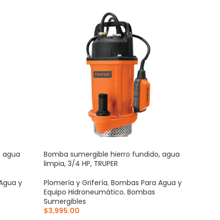
, agua
Bomba sumergible hierro fundido, agua
Jueg
limpia, 3/4 HP, TRUPER
Pretu
Agua y
Plomería y Grifería
,
Bombas Para Agua y
Plom
Equipo Hidroneumático
,
Bombas
Dest
Sumergibles
$
28
$
3,995.00
AÑ