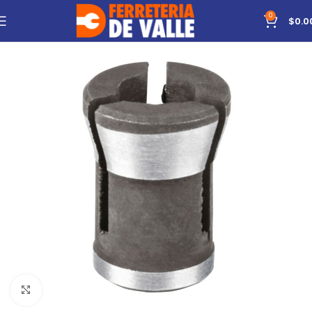
0
$
0.0
Click to enlarge