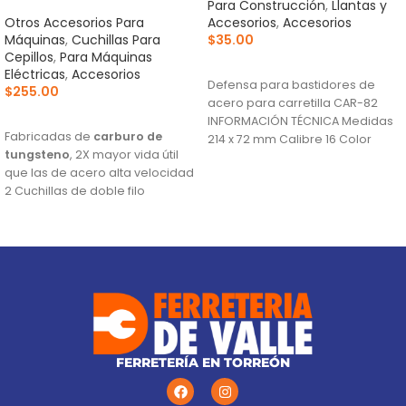
Para Construcción
,
Llantas y
Otros Accesorios Para
Accesorios
,
Accesorios
Máquinas
,
Cuchillas Para
$
35.00
Cepillos
,
Para Máquinas
AÑADIR AL CARRITO
Eléctricas
,
Accesorios
Defensa para bastidores de
$
255.00
acero para carretilla CAR-82
AÑADIR AL CARRITO
INFORMACIÓN TÉCNICA Medidas
Fabricadas de
carburo de
214 x 72 mm Calibre 16 Color
tungsteno
, 2X mayor vida útil
Negro País
que las de acero alta velocidad
2 Cuchillas de doble filo
Para cepillos eléctricos
modelos CEPEL-3-1/4N2, CEPEL-
3-1/4N, CEPEL-3-1/4A4 y CEPEL-3-
1/4A3 (Descontinuado) marca
Truper®
Este producto sustituye a: CU-
CEPEL-3-1/4X (13092)
FERRETERÍA EN TORREÓN