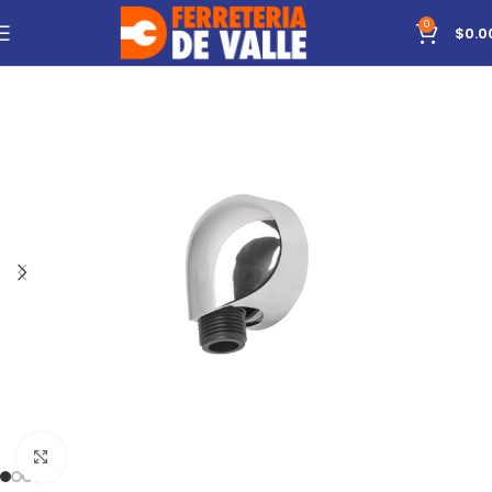
0
$
0.0
Click to enlarge