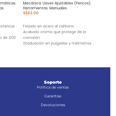
umáticas
,
Mecánica
,
Llaves Ajustables (Pericos)
,
Rem
as
Herramientas
,
Manuales
$
28
$
563.00
AÑ
AÑADIR AL CARRITO
Cuer
potencia
Forjado en acero al carbono
anti
Acabado cromo que protege de la
4 bo
so de 400
corrosión
de h
Graduación en pulgadas y milímetros
1/8",
 1/4" NPT
Boqui
iden
Soporte
Política de ventas
Garantías
Devoluciones