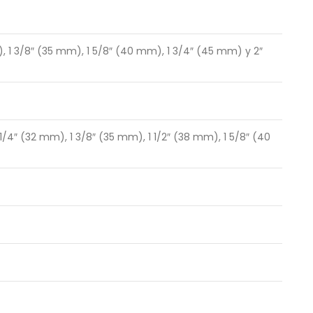
, 1 3/8″ (35 mm), 1 5/8″ (40 mm), 1 3/4″ (45 mm) y 2″
1/4″ (32 mm), 1 3/8″ (35 mm), 1 1/2″ (38 mm), 1 5/8″ (40