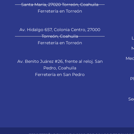
Santa María, 27020 Torreón, Coahuila
Ferretería en Torreón
Av. Hidalgo 657, Colonia Centro, 27000
Torreón, Coahuila
L
Ferretería en Torreón
M
Mec
Av. Benito Juárez #26, frente al reloj. San
Pedro, Coahuila
Ferretería en San Pedro
P
Se