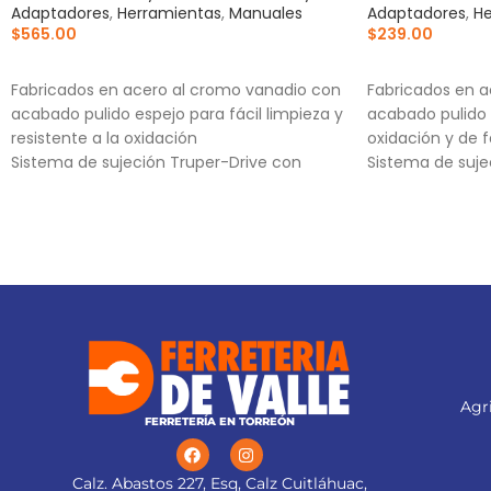
Adaptadores
,
Herramientas
,
Manuales
Adaptadores
,
He
$
565.00
$
239.00
AÑADIR AL CARRITO
AÑADIR AL CA
Fabricados en acero al cromo vanadio con
Fabricados en a
acabado pulido espejo para fácil limpieza y
acabado pulido 
resistente a la oxidación
oxidación y de f
Sistema de sujeción Truper-Drive con
Sistema de suje
puntas convexas que aseguran y
puntas convexa
aumentan el torque sin dañar tuercas ni
aumentan el tor
cabezas de tornillo
cabezas de torni
Medidas marcadas para fácil
Medida marcada 
identificación
Agri
FERRETERÍA EN TORREÓN
Calz. Abastos 227, Esq, Calz Cuitláhuac,