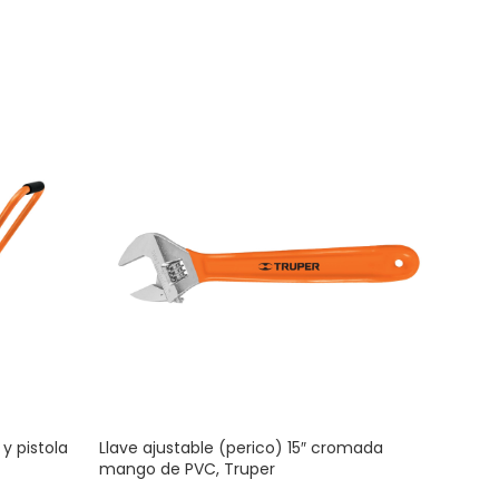
y pistola
Llave ajustable (perico) 15″ cromada
Rema
mango de PVC, Truper
Manu