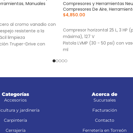
rramientas
,
Manuales
Compresores y Herramientas Ne
Compresores De Aire
,
Herramient
$
4,850.00
RRITO
AÑADIR AL CARRITO
cero al cromo vanadio con
Compresor horizontal 25 L, 3 HP (
espejo resistente a la
máxima), 127 V
ácil limpieza
Pistola LVMP (30 - 50 psi) con va
ción Truper-Drive con
ml
s que aseguran y
Manguera de PVC 5 m, conexiones
que sin dañar tuercas ni
llos
para fácil identificación
Categorías
Acerca de
Accesorios
Sucursales
cultura y jardinería
Facturación
Carpintería
Contacto
Cerrajería
Ferretería en Torreón