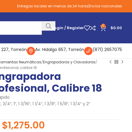
Entregas locales en menos de 24 horas
Envíos nacionales
0
Login / Register
$
0.00
 227, Torreón
Av. Hidalgo 657, Torreón
(871) 2657075
rramientas Neumáticas
Engrapadoras y Clavadoras
fesional, calibre 18
Engrapadora
fesional, Calibre 18
ápido
/4″, 1″, 1 3/16″, 1 1/4″, 1 3/8″, 1 5/8″, 1 3/4″ y 2″
$
1,275.00