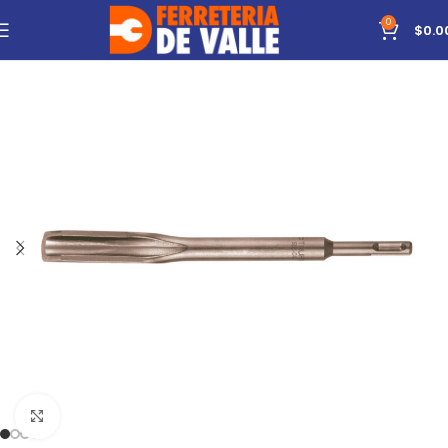
0
$
0.0
Click to enlarge