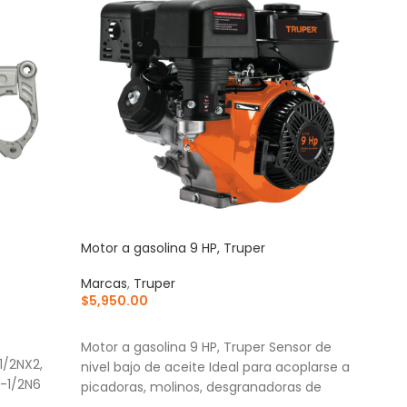
Motor a gasolina 9 HP, Truper
Pata
plat
Marcas
,
Truper
$
5,950.00
Marc
$
13.
AÑADIR AL CARRITO
AÑ
Motor a gasolina 9 HP, Truper Sensor de
1/2NX2,
Fabr
nivel bajo de aceite Ideal para acoplarse a
-1/2N6
Para
picadoras, molinos, desgranadoras de
mode