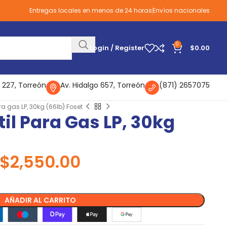
Entregas locales en menos de 24 horas
Envíos nacionales
0
Login / Register
$
0.00
 227, Torreón
Av. Hidalgo 657, Torreón
(871) 2657075
ara gas LP, 30kg (66lb) Foset
til Para Gas LP, 30kg
$
2,550.00
AÑADIR AL CARRITO