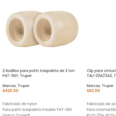
2 Rodillos para patín traspaleta de 3 ton
Clip para cintu
PAT-3NY, Truper
TALI-20A/12A2, 
Marcas
,
Truper
Marcas
,
Truper
$
425.00
$
62.00
AÑADIR AL CARRITO
AÑADIR AL CA
Fabricado de nylon
Fabricado de a
Para patín traspaleta modelo PAT-3NY
Para rotomartil
marca Truper®
ROTI-20A, ROTI-