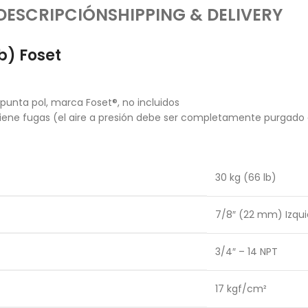
DESCRIPCIÓN
SHIPPING & DELIVERY
b) Foset
punta pol, marca Foset®, no incluidos
o tiene fugas (el aire a presión debe ser completamente purgado
30 kg (66 lb)
7/8″ (22 mm) Izqui
3/4″ – 14 NPT
17 kgf/cm²