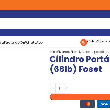
Calz. Abastos
da
Facturación
WhatsApp
Inicio
Marcas
Foset
Cilindro portátil p
Cilindro Portá
(66lb) Foset