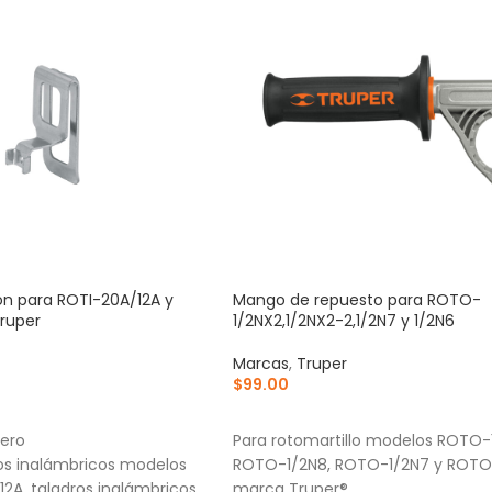
rón para ROTI-20A/12A y
Mango de repuesto para ROTO-
Truper
1/2NX2,1/2NX2-2,1/2N7 y 1/2N6
Marcas
,
Truper
$
99.00
RRITO
AÑADIR AL CARRITO
cero
Para rotomartillo modelos ROTO-
los inalámbricos modelos
ROTO-1/2N8, ROTO-1/2N7 y ROTO
12A, taladros inalámbricos
marca Truper®