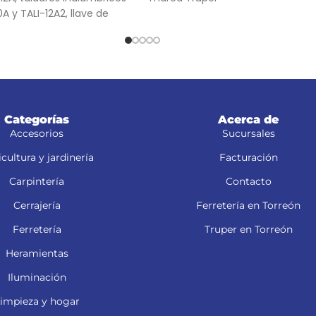
 y TALI-12A2, llave de
brico modelo LIMI-20A y
de impacto inalámbrico
 Truper®
Categorías
Acerca de
Accesorios
Sucursales
cultura y jardinería
Facturación
Carpintería
Contacto
Cerrajería
Ferretería en Torreón
Ferretería
Truper en Torreón
Heramientas
Iluminación
impieza y hogar