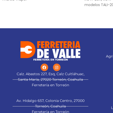
modelos TALI-20A
impacto inalám
destornillador 
DIMI-20A marca
Agri
FERRETERÍA EN TORREÓN
Calz. Abastos 227, Esq, Calz Cuitláhuac,
Santa María, 27020 Torreón, Coahuila
Ferretería en Torreón
Av. Hidalgo 657, Colonia Centro, 27000
Torreón, Coahuila
L
Ferretería en Torreón